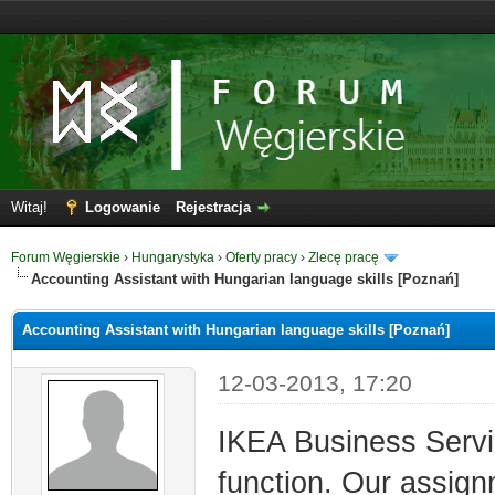
Witaj!
Logowanie
Rejestracja
Forum Węgierskie
›
Hungarystyka
›
Oferty pracy
›
Zlecę pracę
Accounting Assistant with Hungarian language skills [Poznań]
Accounting Assistant with Hungarian language skills [Poznań]
12-03-2013, 17:20
IKEA Business Servi
function. Our assignm