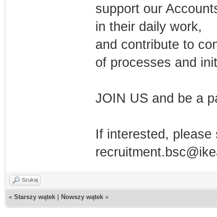
support our Accoun
in their daily work,
and contribute to c
of processes and init
JOIN US and be a pa
If interested, pleas
recruitment.bsc@ik
Szukaj
«
Starszy wątek
|
Nowszy wątek
»