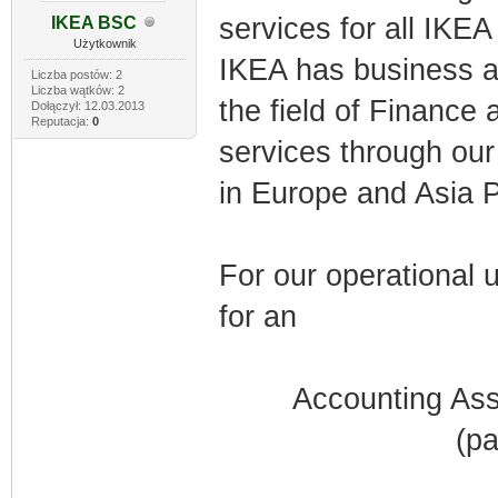
services for all IKEA
IKEA BSC
Użytkownik
IKEA has business ac
Liczba postów: 2
Liczba wątków: 2
the field of Finance
Dołączył: 12.03.2013
Reputacja:
0
services through our
in Europe and Asia P
For our operational 
for an
Accounting Ass
(pa