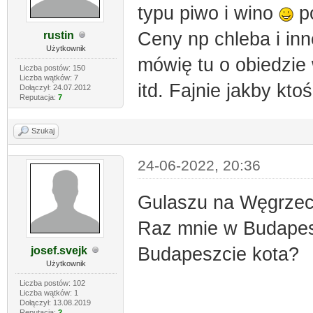
typu piwo i wino
po
Ceny np chleba i inn
rustin
Użytkownik
mówię tu o obiedzie w
Liczba postów: 150
Liczba wątków: 7
itd. Fajnie jakby kt
Dołączył: 24.07.2012
Reputacja:
7
Szukaj
24-06-2022, 20:36
Gulaszu na Węgrzech
Raz mnie w Budapesz
Budapeszcie kota?
josef.svejk
Użytkownik
Liczba postów: 102
Liczba wątków: 1
Dołączył: 13.08.2019
Reputacja:
2