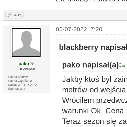
Szukaj
05-07-2022, 7:20
blackberry napisał
pako napisał(a):
pako
Użytkownik
Liczba postów: 2
Jakby ktoś był za
Liczba wątków: 0
Dołączył: 04.07.2022
metrów od wejści
Reputacja:
2
Wróciłem przedwcz
warunki Ok. Cena 
Teraz sezon się z