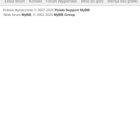
Ekipa forum
Kontakt
Forum Węgierskie
Wróć do góry
Wersja bez grafiki
Polskie tłumaczenie © 2007-2026
Polski Support MyBB
Silnik forum
MyBB
, © 2002-2026
MyBB Group
.