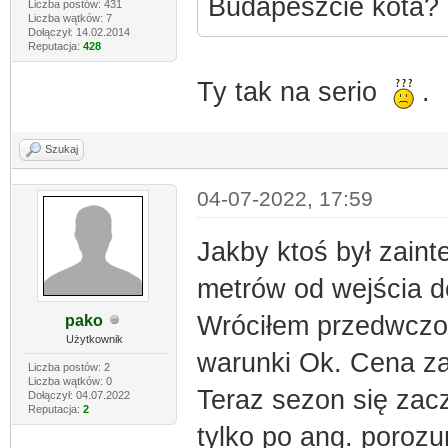
Budapeszcie kota?
Liczba postów: 431
Liczba wątków: 7
Dołączył: 14.02.2014
Reputacja:
428
Ty tak na serio
.
Szukaj
04-07-2022, 17:59
Jakby ktoś był zai
metrów od wejścia 
Wróciłem przedwczor
pako
Użytkownik
warunki Ok. Cena za
Liczba postów: 2
Liczba wątków: 0
Teraz sezon się zac
Dołączył: 04.07.2022
Reputacja:
2
tylko po ang. porozu