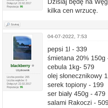
Dzisiaj będę na Węgr
Dołączył: 22.02.2017
Reputacja:
95
kilka cen wrzucę.
Szukaj
04-07-2022, 7:53
pepsi 1l - 339
śmietana 20% 150g 
cebula 1kg- 579
blackberry
Użytkownik
olej słonecznikowy 1
Liczba postów: 265
Liczba wątków: 0
serek topiony - 199
Dołączył: 22.02.2017
Reputacja:
95
ser biały 450g - 479
salami Rakoczi - 50