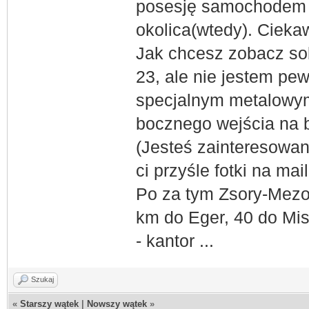
posesję samochodem i
okolica(wtedy). Ciekaw
Jak chcesz zobacz so
23, ale nie jestem pe
specjalnym metalowym
bocznego wejścia na 
(Jesteś zainteresowa
ci przyśle fotki na mail
Po za tym
Zsory-Mezo
km do Eger, 40 do Mis
- kantor ...
Szukaj
«
Starszy wątek
|
Nowszy wątek
»