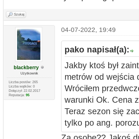
Szukaj
04-07-2022, 19:49
pako napisał(a):
Jakby ktoś był zai
blackberry
Użytkownik
metrów od wejścia
Liczba postów: 265
Wróciłem przedwczo
Liczba wątków: 0
Dołączył: 22.02.2017
Reputacja:
95
warunki Ok. Cena z
Teraz sezon się za
tylko po ang. poroz
Za osobę?? Jakoś dr