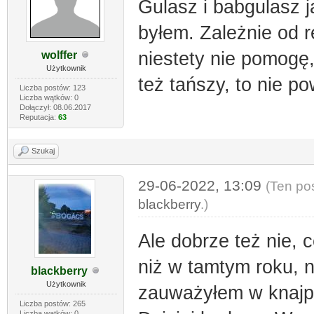
Gulasz i babgulasz 
byłem. Zależnie od r
niestety nie pomogę
wolffer
Użytkownik
też tańszy, to nie p
Liczba postów: 123
Liczba wątków: 0
Dołączył: 08.06.2017
Reputacja:
63
Szukaj
29-06-2022, 13:09
(Ten po
blackberry
.)
Ale dobrze też nie,
niż w tamtym roku, n
blackberry
Użytkownik
zauważyłem w knajp
Liczba postów: 265
Liczba wątków: 0