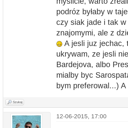
myslicie, warto zrea
podróz byłaby w taje
czy siak jade i tak w
znajomymi, ale z dzi
A jesli juz jechac
ukrywam, ze jesli ni
Bardejova, albo Pr
mialby byc Sarospat
bym preferowal...) A
Szukaj
12-06-2015, 17:00