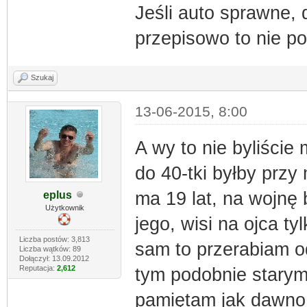
Jeśli auto sprawne,
przepisowo to nie p
Szukaj
13-06-2015, 8:00
A wy to nie byliście
do 40-tki byłby przy
ma 19 lat, na wojnę b
eplus
Użytkownik
jego, wisi na ojca t
Liczba postów: 3,813
sam to przerabiam od
Liczba wątków: 89
Dołączył: 13.09.2012
Reputacja:
2,612
tym podobnie starym
pamiętam jak dawno, 