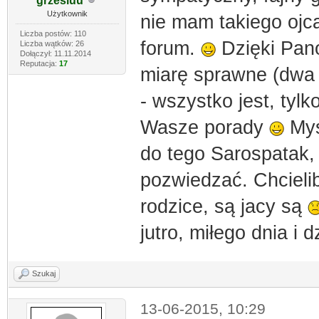
grzesiuu
Użytkownik
nie mam takiego ojc
Liczba postów: 110
forum.
Dzięki Pan
Liczba wątków: 26
Dołączył: 11.11.2014
Reputacja:
17
miarę sprawne (dwa
- wszystko jest, tyl
Wasze porady
Myśl
do tego Sarospatak,
pozwiedzać. Chcielib
rodzice, są jacy są
jutro, miłego dnia i 
Szukaj
13-06-2015, 10:29