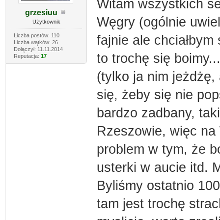
Witam wszystkich s
grzesiuu
Węgry (ogólnie uwiel
Użytkownik
Liczba postów: 110
fajnie ale chciałbym
Liczba wątków: 26
Dołączył: 11.11.2014
to trochę się boimy.
Reputacja:
17
(tylko ja nim jeżdżę,
się, żeby się nie pop
bardzo zadbany, tak
Rzeszowie, więc na 
problem w tym, że bo
usterki w aucie itd.
Byliśmy ostatnio 100
tam jest trochę strac