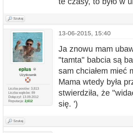
te czasy, to było w 
Szukaj
13-06-2015, 15:40
Ja znowu mam ubaw, 
"tamta" babcia są ba
sam chciałem mieć mo
eplus
Użytkownik
Mama wtedy była prz
Liczba postów: 3,813
stwierdziła, że "wida
Liczba wątków: 89
Dołączył: 13.09.2012
Reputacja:
2,612
się. ')
Szukaj