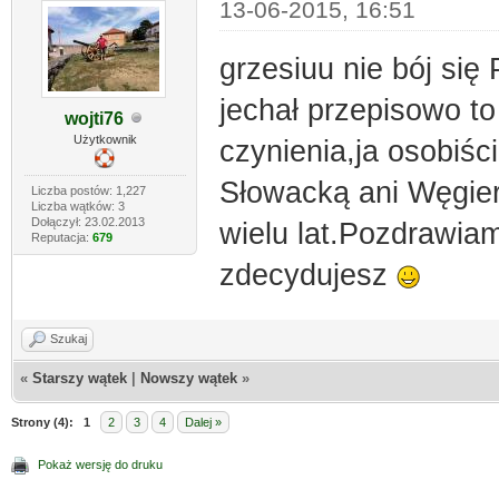
13-06-2015, 16:51
grzesiuu nie bój się P
jechał przepisowo to
wojti76
Użytkownik
czynienia,ja osobiśc
Słowacką ani Węgier
Liczba postów: 1,227
Liczba wątków: 3
Dołączył: 23.02.2013
wielu lat.Pozdrawiam
Reputacja:
679
zdecydujesz
Szukaj
«
Starszy wątek
|
Nowszy wątek
»
Strony (4):
1
2
3
4
Dalej »
Pokaż wersję do druku