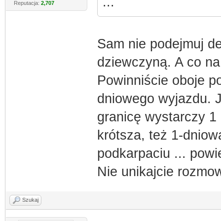
...
Reputacja:
2,707
Sam nie podejmuj de
dziewczyną. A co na 
Powinniście oboje p
dniowego wyjazdu. J
granicę wystarczy 1
krótsza, też 1-dnio
podkarpaciu ... po
Nie unikajcie rozmo
Szukaj