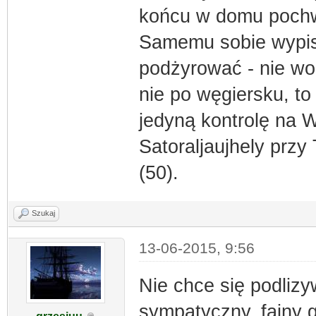
końcu w domu pochw
Samemu sobie wypisa
podżyrować - nie wo
nie po węgiersku, to
jedyną kontrolę na 
Satoraljaujhely przy 
(50).
Szukaj
13-06-2015, 9:56
Nie chce się podlizy
sympatyczny, fajny g