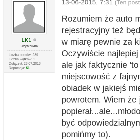
13-06-2015, 7:31
(Ten post
Rozumiem że auto m
rejestracyjny też będ
w miarę pewnie za ki
LK1
Użytkownik
Oczywiście najlepiej
Liczba postów: 289
Liczba wątków: 1
ale jak faktycznie 't
Dołączył: 23.07.2013
Reputacja:
51
miejscowość z fajn
obiadek w jakiejś mi
powrotem. Wiem że j
popierał...ale...mło
być odpowiedzialnym(
pomińmy to).