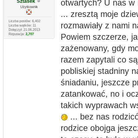
otwartych? U nas w r
Sztasek
Użytkownik
... zresztą moje dzie
Liczba postów: 6,402
rozmawiały z nami na
Liczba wątków: 11
Dołączył: 21.06.2013
Reputacja:
2,707
Powiem szczerze, jak
zażenowany, gdy moj
razem zapytali co s
pobliskiej stadniny 
śniadaniu, jeszcze 
zatankować, no i oc
takich wyprawach ws
... bez nas rodzicó
rodzice obojga jeszc