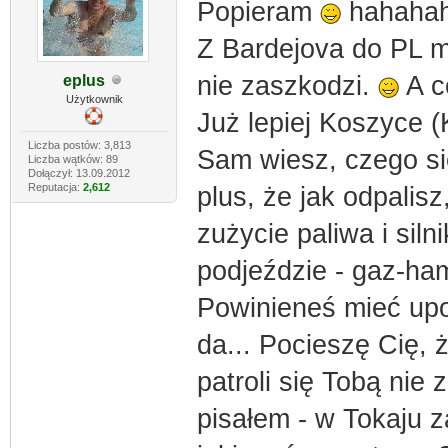
Popieram
hahahah
Z Bardejova do PL 
nie zaszkodzi.
A c
eplus
Użytkownik
Już lepiej Koszyce 
Liczba postów: 3,813
Sam wiesz, czego si
Liczba wątków: 89
Dołączył: 13.09.2012
Reputacja:
2,612
plus, że jak odpalisz
zużycie paliwa i siln
podjeździe - gaz-ham
Powinieneś mieć upo
da... Pocieszę Cię, 
patroli się Tobą nie 
pisałem - w Tokaju 