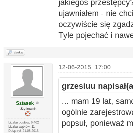
jakiegoś przestępcy?
ujawniałem - nie ch
oczywiście się zgadz
Tyle pojechać i naw
Szukaj
12-06-2015, 17:00
grzesiuu napisał(a
... mam 19 lat, samo
Sztasek
Użytkownik
ogólnie zarejestrowa
popsuł, ponieważ ma
Liczba postów: 6,402
Liczba wątków: 11
Dołączył: 21.06.2013