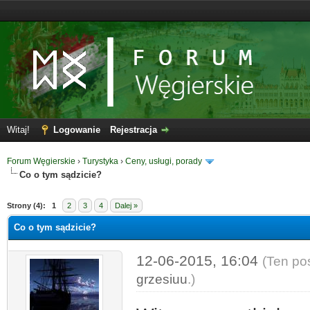
Witaj!
Logowanie
Rejestracja
Forum Węgierskie
›
Turystyka
›
Ceny, usługi, porady
Co o tym sądzicie?
Strony (4):
1
2
3
4
Dalej »
Co o tym sądzicie?
12-06-2015, 16:04
(Ten po
grzesiuu
.)