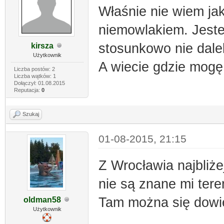
Właśnie nie wiem jak
niemowlakiem. Jestem
stosunkowo nie dale
kirsza
Użytkownik
A wiecie gdzie mogę
Liczba postów: 2
Liczba wątków: 1
Dołączył: 01.08.2015
Reputacja:
0
Szukaj
01-08-2015, 21:15
Z Wrocławia najbliż
nie są znane mi tere
Tam można się dowie
oldman58
Użytkownik