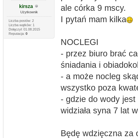
ale córka 9 mscy.
kirsza
Użytkownik
I pytań mam kilka
Liczba postów: 2
Liczba wątków: 1
Dołączył: 01.08.2015
Reputacja:
0
NOCLEGI
- przez biuro brać cał
śniadania i obiadok
- a może nocleg ską
wszystko poza kwate
- gdzie do wody jest
widziała syna 7 lat 
Będę wdzięczna za 