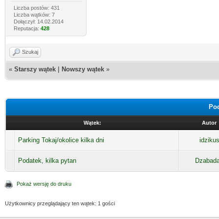
Liczba postów: 431
Liczba wątków: 7
Dołączył: 14.02.2014
Reputacja:
428
Szukaj
«
Starszy wątek
|
Nowszy wątek
»
Pod
Wątek:
Autor
Parking Tokaj/okolice kilka dni
idziku
Podatek, kilka pytan
Dzabad
Pokaż wersję do druku
Użytkownicy przeglądający ten wątek: 1 gości