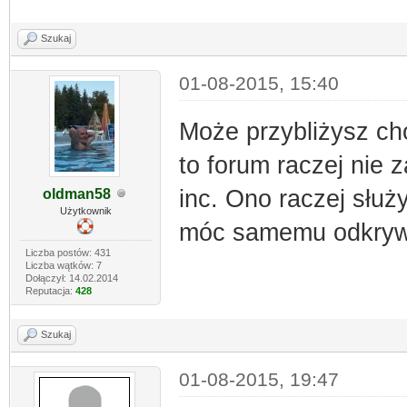
Szukaj
01-08-2015, 15:40
Może przybliżysz cho
to forum raczej nie z
inc. Ono raczej służ
oldman58
Użytkownik
móc samemu odkrywa
Liczba postów: 431
Liczba wątków: 7
Dołączył: 14.02.2014
Reputacja:
428
Szukaj
01-08-2015, 19:47