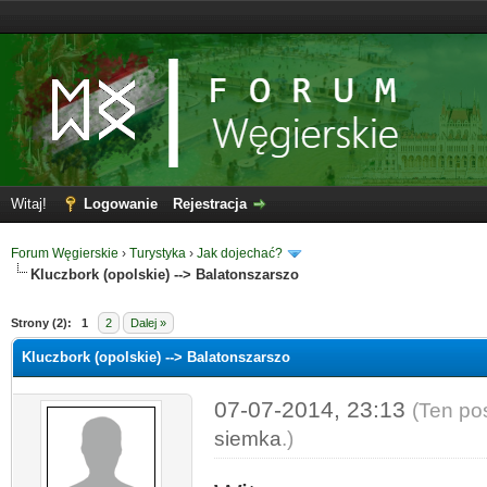
Witaj!
Logowanie
Rejestracja
Forum Węgierskie
›
Turystyka
›
Jak dojechać?
Kluczbork (opolskie) --> Balatonszarszo
Strony (2):
1
2
Dalej »
Kluczbork (opolskie) --> Balatonszarszo
07-07-2014, 23:13
(Ten po
siemka
.)