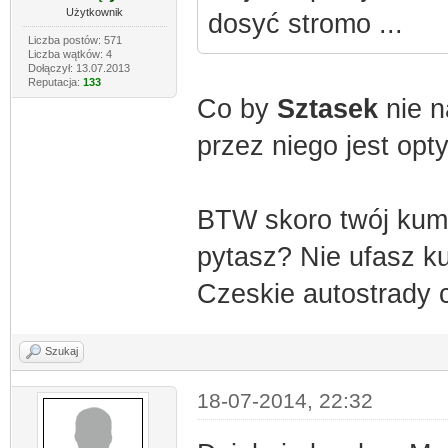
Użytkownik
dosyć stromo ...
Liczba postów: 571
Liczba wątków: 4
Dołączył: 13.07.2013
Reputacja:
133
Co by
Sztasek
nie n
przez niego jest op
BTW skoro twój kump
pytasz? Nie ufasz 
Czeskie autostrady 
Szukaj
18-07-2014, 22:32