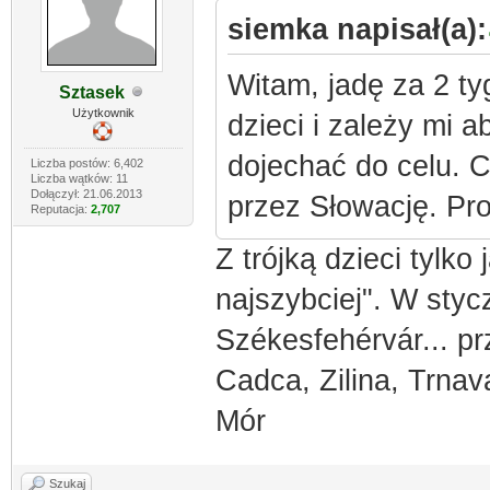
siemka napisał(a):
Witam, jadę za 2 ty
Sztasek
Użytkownik
dzieci i zależy mi a
dojechać do celu. C
Liczba postów: 6,402
Liczba wątków: 11
Dołączył: 21.06.2013
przez Słowację. Pro
Reputacja:
2,707
Z trójką dzieci tylko
najszybciej". W styc
Székesfehérvár... pr
Cadca, Zilina, Trna
Mór
Szukaj