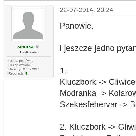
22-07-2014, 20:24
Panowie,
i jeszcze jedno pyta
siemka
Użytkownik
Liczba postów: 9
Liczba wątków: 1
1.
Dołączył: 07.07.2014
Reputacja:
5
Kluczbork -> Gliwice
Modranka -> Kolarow
Szekesfehervar -> B
2. Kluczbork -> Gliw