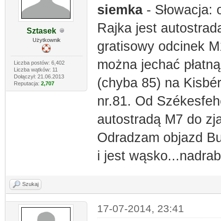
siemka
- Słowacja: o
Rajka jest autostrada
Sztasek
Użytkownik
gratisowy odcinek 
można jechać płatną
Liczba postów: 6,402
Liczba wątków: 11
Dołączył: 21.06.2013
(chyba 85) na Kisbé
Reputacja:
2,707
nr.81. Od Székesfeh
autostradą M7 do z
Odradzam objazd Bud
i jest wąsko...nadra
Szukaj
17-07-2014, 23:41