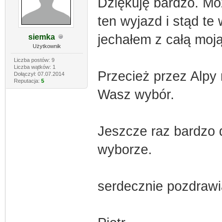
Dziękuję bardzo. Mo
ten wyjazd i stąd te
jechałem z całą moją
siemka
Użytkownik
Liczba postów: 9
Liczba wątków: 1
Przecież przez Alpy 
Dołączył: 07.07.2014
Reputacja:
5
Wasz wybór.
Jeszcze raz bardzo 
wyborze.
serdecznie pozdraw