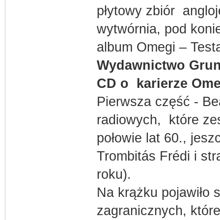
płytowy zbiór anglo
wytwórnia, pod konie
album Omegi – Test
Wydawnictwo Grun
CD o karierze Ome
Pierwsza część - Bea
radiowych, które zes
połowie lat 60., je
Trombitás Frédi i st
roku).
Na krążku pojawiło 
zagranicznych, które