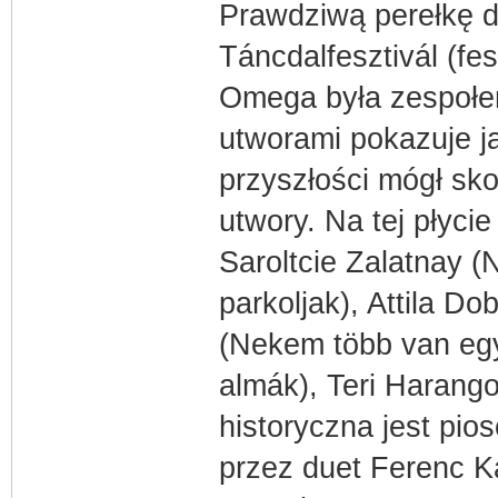
Prawdziwą perełkę dl
Táncdalfesztivál (fe
Omega była zespołe
utworami pokazuje j
przyszłości mógł sko
utwory. Na tej płyc
Saroltcie Zalatnay (
parkoljak), Attila D
(Nekem több van eg
almák), Teri Harang
historyczna jest pi
przez duet Ferenc K