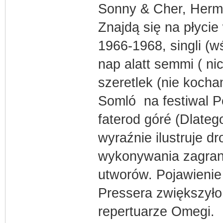
Sonny & Cher, Herma
Znajdą się na płycie
1966-1968, singli (w
nap alatt semmi ( n
szeretlek (nie koch
Somló na festiwal Po
faterod góré (Dlateg
wyraźnie ilustruje d
wykonywania zagran
utworów. Pojawienie
Pressera zwiększyło 
repertuarze Omegi.