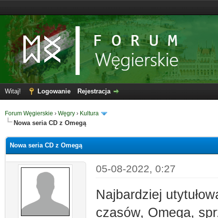
Witaj!
Logowanie
Rejestracja
Forum Węgierskie
›
Węgry
›
Kultura
Nowa seria CD z Omegą
Nowa seria CD z Omegą
05-08-2022, 0:27
Najbardziej utytuło
czasów, Omega, sprz