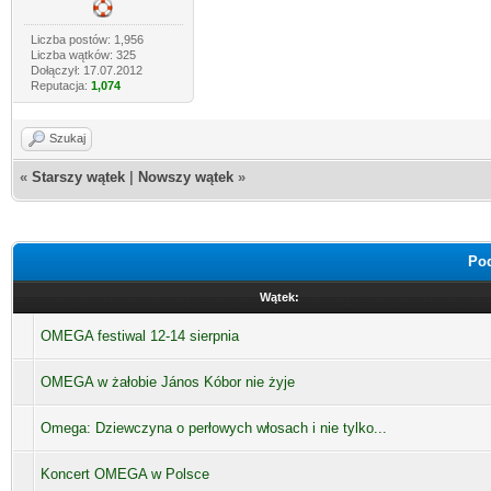
Liczba postów: 1,956
Liczba wątków: 325
Dołączył: 17.07.2012
Reputacja:
1,074
Szukaj
«
Starszy wątek
|
Nowszy wątek
»
Pod
Wątek:
OMEGA festiwal 12-14 sierpnia
OMEGA w żałobie János Kóbor nie żyje
Omega: Dziewczyna o perłowych włosach i nie tylko...
Koncert OMEGA w Polsce