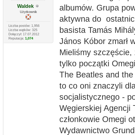
albumów. Grupa powst
Waldek
Użytkownik
aktywna do ostatnich
Liczba postów: 1,956
basista Tamás Mihály
Liczba wątków: 325
Dołączył: 17.07.2012
Reputacja:
1,074
János Kóbor zmarł w
Mieliśmy szczęście, 
tylko początki Omegi
The Beatles and the
to co oni znaczyli d
socjalistycznego - p
Węgierskiej Agencji 
członkowie Omegi ot
Wydawnictwo GrundR