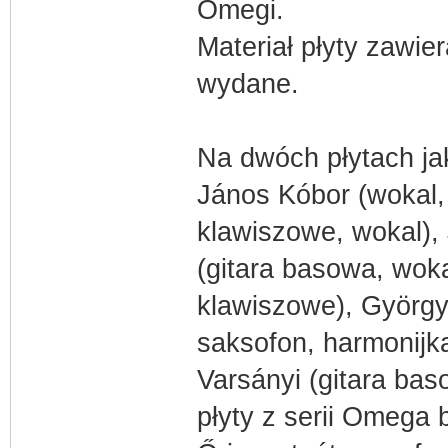
Omegi.
Materiał płyty zawier
wydane.
Na dwóch płytach ja
János Kóbor (wokal, 
klawiszowe, wokal),
(gitara basowa, woka
klawiszowe), György
saksofon, harmonijka
Varsányi (gitara bas
płyty z serii Omega 