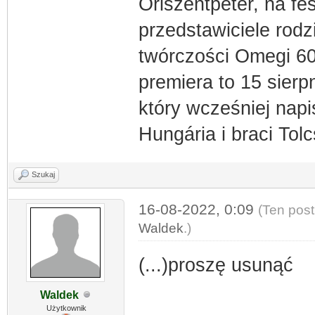
Őriszentpéter, na fe
przedstawiciele rod
twórczości Omegi 60 
premiera to 15 sierp
który wcześniej napis
Hungária i braci Tolc
Szukaj
16-08-2022, 0:09
(Ten post
Waldek
.)
(...)proszę usunąć
Waldek
Użytkownik