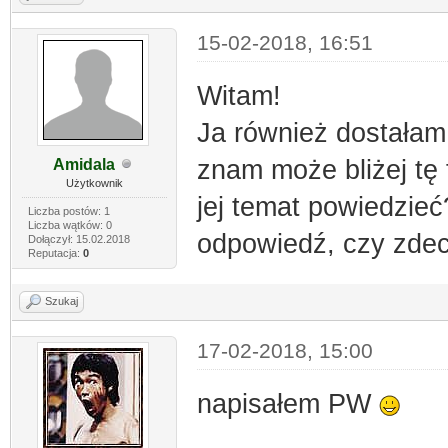
15-02-2018, 16:51
Witam!
Ja również dostałam
znam może bliżej tę 
Amidala
Użytkownik
jej temat powiedzie
Liczba postów: 1
Liczba wątków: 0
odpowiedź, czy zde
Dołączył: 15.02.2018
Reputacja:
0
Szukaj
17-02-2018, 15:00
napisałem PW