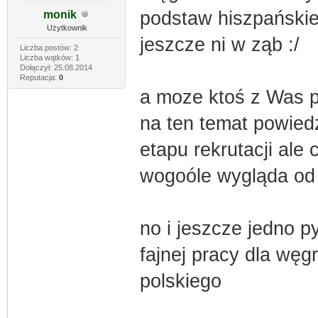
podstaw hiszpańskie
monik
Użytkownik
jeszcze ni w ząb :/
Liczba postów: 2
Liczba wątków: 1
Dołączył: 25.08.2014
Reputacja:
0
a moze ktoś z Was p
na ten temat powied
etapu rekrutacji ale
wogoóle wygląda od
no i jeszcze jedno py
fajnej pracy dla węg
polskiego