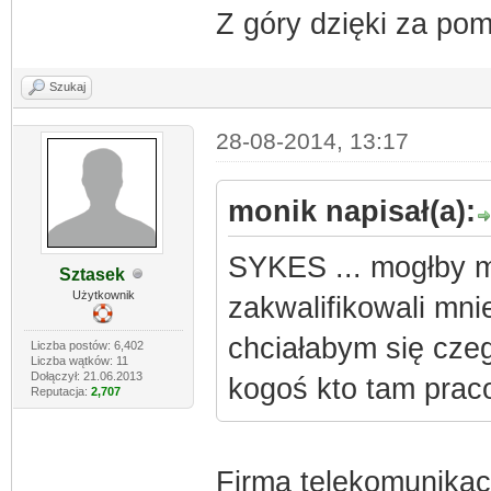
Z góry dzięki za po
Szukaj
28-08-2014, 13:17
monik napisał(a):
SYKES ... mogłby m
Sztasek
Użytkownik
zakwalifikowali mni
chciałabym się cze
Liczba postów: 6,402
Liczba wątków: 11
Dołączył: 21.06.2013
kogoś kto tam prac
Reputacja:
2,707
Firma telekomunikacyj