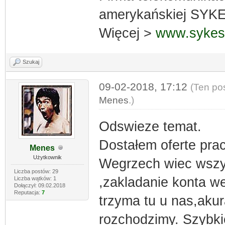
amerykańskiej SYKE
Więcej >
www.sykes
Szukaj
09-02-2018, 17:12
(Ten po
Menes
.)
Odswieze temat.
Dostałem oferte pra
Menes
Użytkownik
Wegrzech wiec wszys
Liczba postów: 29
,zakladanie konta we
Liczba wątków: 1
Dołączył: 09.02.2018
Reputacja:
7
trzyma tu u nas,aku
rozchodzimy. Szybkie