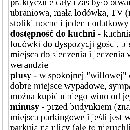
praktycznie cały czas było otwar
ubraniowa, mała lodówka, TV (m
stoliki nocne i jeden dodatkowy
dostępność do kuchni
- kuchni
lodówki do dyspozycji gości, p
miejsca do siedzenia i jedzenia 
werandzie
plusy
- w spokojnej "willowej" 
dobre miejsce wypadowe, sympa
można kupić u niego wino od j
minusy
- przed budynkiem (znaj
miejsca parkingowe i jeśli jest
parkują na ulicy (ale to nieruch