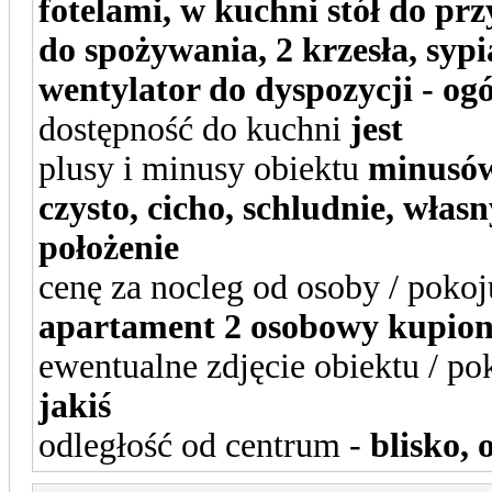
fotelami, w kuchni stół do p
do spożywania, 2 krzesła, sypia
wentylator do dyspozycji - og
dostępność do kuchni
jest
plusy i minusy obiektu
minusów 
czysto, cicho, schludnie, włas
położenie
cenę za nocleg od osoby / poko
apartament 2 osobowy kupio
ewentualne zdjęcie obiektu / p
jakiś
odległość od centrum -
blisko, 