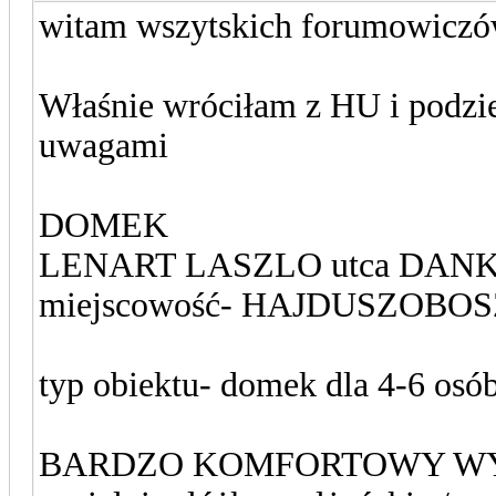
witam wszytskich forumowicz
Właśnie wróciłam z HU i podzi
uwagami
DOMEK
LENART LASZLO utca DANK
miejscowość- HAJDUSZOBO
typ obiektu- domek dla 4-6 osó
BARDZO KOMFORTOWY WYGO