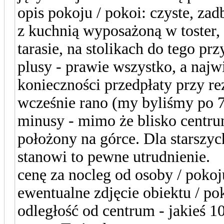
opis pokoju / pokoi: czyste, za
z kuchnią wyposażoną w toster, 
tarasie, na stolikach do tego p
plusy - prawie wszystko, a najwi
konieczności przedpłaty przy r
wcześnie rano (my byliśmy po 
minusy - mimo że blisko centru
położony na górce. Dla starszyc
stanowi to pewne utrudnienie.
cenę za nocleg od osoby / pokoj
ewentualne zdjęcie obiektu / pok
odległość od centrum - jakieś 