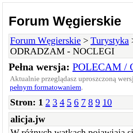
Forum Węgierskie
Forum Węgierskie
>
Turystyka
ODRADZAM - NOCLEGI
Pełna wersja:
POLECAM /
Aktualnie przeglądasz uproszczoną wers
pełnym formatowaniem
.
Stron:
1
2
3
4
5
6
7
8
9
10
alicja.jw
W różnych wątkach pojawiają się