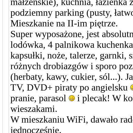
małżeńskie), kuchnia, łazienka 
podziemny parking (pusty, łatw
Mieszkanie na II-im piętrze.
Super wyposażone, jest absolut
lodówka, 4 palnikowa kuchenka,
kapsułki, noże, talerze, garnki,
różnych drobiazgów i sporo poz
(herbaty, kawy, cukier, sól...). 
TV, DVD+ piraty po angielsku
pranie, parasol
i plecak! W ko
wieszakami.
W mieszkaniu WiFi, dawało radę 
jednocześnie.