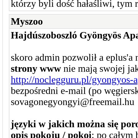
którzy byli dość hałaśliwi, tym 
Myszoo
Hajdúszoboszló Gyöngyös A
skoro admin pozwolił a eplus'a 
strony www
nie mają swojej jak
http://noclegguru.pl/gyongyos-
bezpośredni e-mail (po węgiersk
sovagonegyongyi@freemail.hu
języki w jakich można się po
opis pokoju / pokoi
: po całym 