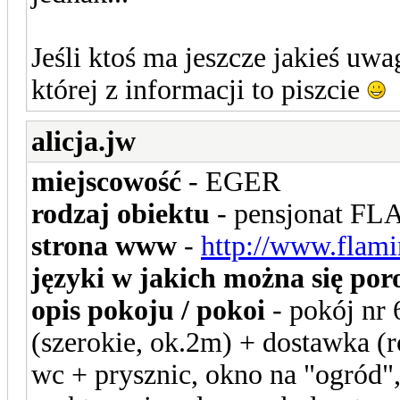
Jeśli ktoś ma jeszcze jakieś uwa
której z informacji to piszcie
alicja.jw
miejscowość
- EGER
rodzaj obiektu
- pensjonat 
strona www
-
http://www.flami
języki w jakich można się po
opis pokoju / pokoi
- pokój nr
(szerokie, ok.2m) + dostawka (r
wc + prysznic, okno na "ogród",