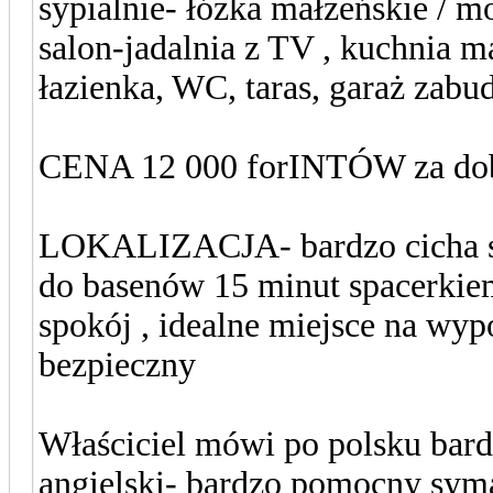
sypialnie- łóżka małżeńskie / m
salon-jadalnia z TV , kuchnia ma
łazienka, WC, taras, garaż zabu
CENA 12 000 forINTÓW za dob
LOKALIZACJA- bardzo cicha sp
do basenów 15 minut spacerkie
spokój , idealne miejsce na wy
bezpieczny
Właściciel mówi po polsku bardz
angielski- bardzo pomocny syma