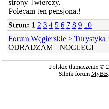
strony Twierdzy.
Polecam ten pensjonat!
Stron:
1
2
3
4
5
6
7
8
9
10
Forum Węgierskie
>
Turystyka
ODRADZAM - NOCLEGI
Polskie tłumaczenie ©
Silnik forum
MyBB