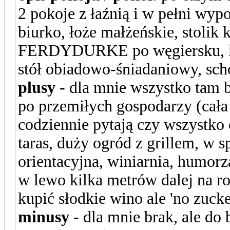
2 pokoje z łaźnią i w pełni wy
biurko, łoże małżeńskie, stolik
FERDYDURKE po węgiersku, ksią
stół obiadowo-śniadaniowy, sch
plusy
- dla mnie wszystko tam 
po przemiłych gospodarzy (cał
codziennie pytają czy wszystko o
taras, duży ogród z grillem, w s
orientacyjna, winiarnia, humor
w lewo kilka metrów dalej na r
kupić słodkie wino ale 'no zucke
minusy
- dla mnie brak, ale do 