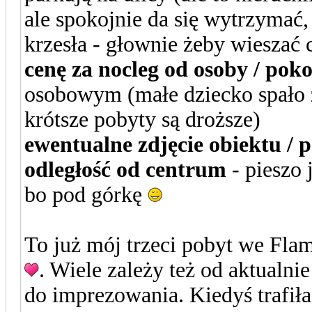
ale spokojnie da się wytrzymać,
krzesła - głownie żeby wieszać
cenę za nocleg od osoby / pok
osobowym (małe dziecko spało z
krótsze pobyty są droższe)
ewentualne zdjęcie obiektu / 
odległość od centrum
- pieszo 
bo pod górkę
To już mój trzeci pobyt we Fl
. Wiele zależy też od aktualni
do imprezowania. Kiedyś trafił