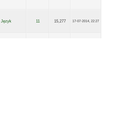
Język
11
15,277
17-07-2014, 22:27
Język
11
15,277
17-07-2014, 22:06
Kultura
31
29,441
29-06-2014, 21:51
Kultura
10
10,462
28-01-2014, 21:08
Jak
7
7,171
28-01-2014, 20:58
dojechać?