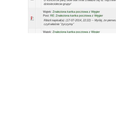
O koncercie parę słów ode mnie znalazło się tu: http://w
dziesieciolecia-grupy/
Wątek:
Znaleziona kartka pocztowa z Węgier
Post:
RE: Znaleziona kartka pocztowa z Węgier
Ribizli napisał(a): (17-07-2014, 22:22) -- Myślę, że pierws
czyli właśnie "życzymy"
Wątek:
Znaleziona kartka pocztowa z Węgier
Post:
RE: Znaleziona kartka pocztowa z Węgier
Tłumaczę: Drogi Znalazco! Prosimy, wrzuć tę kartkę do 
się wszystkie wasze życzenia, żebyście się szczerze koch
Wątek:
Czardasz z mangalicą - Krzysztof Varga
Post:
RE: Czardasz z mangalicą - Krzysztof Varga
Właśnie skończyłam czytać Mangalicę. Jeśli ktoś ma wąt
gawędziarski styl Vargi, wchodzi lekko i łatwo. Dla mnie faj
Wątek:
Dziesięciolecie Dalriady 18.01.2014 Budapeszt
Post:
RE: Dziesięciolecie Dalriady 18.01.2014 Budapeszt
O, panie Komarek, że też tego nie zauważyłam wcześniej,
małżonka Węgierka, że pozwolę sobie zapytać? Można by 
Wątek:
Co z tym Orangeways?
Post:
RE: Co z tym Orangeways?
Żeby się nie powtarzać: http://forum.wegierskie.com/
podróży tym autobusem
Wątek:
OrangeWays [Kraków - Budapeszt]