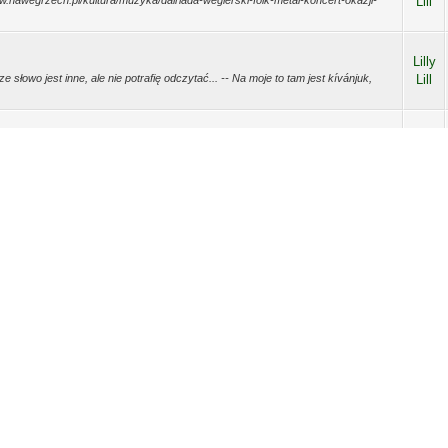
ww.nawegrzech.pl/kultura/muzyka/dalriada-wegierski-folk-metal-koncert-okazji-
Lill
Lilly
ze słowo jest inne, ale nie potrafię odczytać... -- Na moje to tam jest kívánjuk,
Lill
Lilly
skrzynki, żebyśmy mogli dostać życzenia. Dziękujemy. Życzymy, żeby spełniły
Lill
ali, w ...
Lilly
pliwości - czytać czy nie - odpowiadam: zdecydowanie czytać! Lubię
Lill
ne jest to, że w wi...
Lilly
 toć ja ostatnio w Oleśnicy pomieszkuję, można było się jakoś zgadać. A
Lill
sobie urządzić jaki...
Lilly
OrangeWays-Kraków-Budapeszt?pid=15474#pid15474 moje wrażenia z niedawnej
Lill