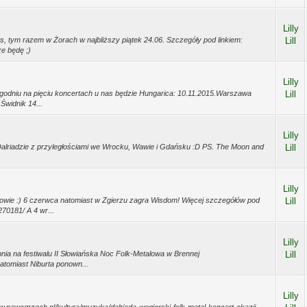
Lilly
as, tym razem w Żorach w najbliższy piątek 24.06. Szczegóły pod linkiem:
Lill
że będę ;)
Lilly
tygodniu na pięciu koncertach u nas będzie Hungarica: 10.11.2015.Warszawa
Lill
Świdnik 14...
Lilly
 Dalriadzie z przyległościami we Wrocku, Wawie i Gdańsku :D PS. The Moon and
Lill
Lilly
kowie :) 6 czerwca natomiast w Zgierzu zagra Wisdom! Więcej szczegółów pod
Lill
70181/ A 4 wr...
Lilly
rpnia na festiwalu II Słowiańska Noc Folk-Metalowa w Brennej
Lill
tomiast Niburta ponown...
Lilly