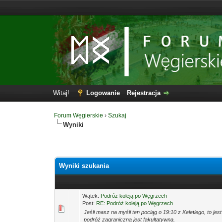
Witaj!
Logowanie
Rejestracja
Forum Węgierskie
›
Szukaj
Wyniki
Wyniki szukania
Wątek:
Podróż koleją po Węgrzech
Post:
RE: Podróż koleją po Węgrzech
Jeśli masz na myśli ten pociąg o 19:10 z Keletiego, to 
podróż zagraniczną jest fakultatywna.