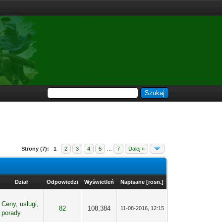
Strony (7):
1
2
3
4
5
…
7
Dalej »
Dział
Odpowiedzi
Wyświetleń
Napisane
[
rosn.
]
Ceny, usługi,
82
108,384
11-08-2016, 12:15
porady