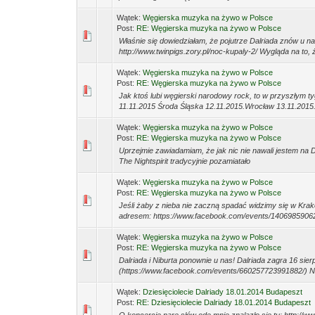
Wątek:
Węgierska muzyka na żywo w Polsce
Post:
RE: Węgierska muzyka na żywo w Polsce
Właśnie się dowiedziałam, że pojutrze Dalriada znów u n
http://www.twinpigs.zory.pl/noc-kupaly-2/ Wygląda na to, 
Wątek:
Węgierska muzyka na żywo w Polsce
Post:
RE: Węgierska muzyka na żywo w Polsce
Jak ktoś lubi węgierski narodowy rock, to w przyszłym 
11.11.2015 Środa Śląska 12.11.2015.Wrocław 13.11.2015.
Wątek:
Węgierska muzyka na żywo w Polsce
Post:
RE: Węgierska muzyka na żywo w Polsce
Uprzejmie zawiadamiam, że jak nic nie nawali jestem na
The Nightspirit tradycyjnie pozamiatało
Wątek:
Węgierska muzyka na żywo w Polsce
Post:
RE: Węgierska muzyka na żywo w Polsce
Jeśli żaby z nieba nie zaczną spadać widzimy się w Kra
adresem: https://www.facebook.com/events/14069859062
Wątek:
Węgierska muzyka na żywo w Polsce
Post:
RE: Węgierska muzyka na żywo w Polsce
Dalriada i Niburta ponownie u nas! Dalriada zagra 16 sie
(https://www.facebook.com/events/660257723991882/) Na
Wątek:
Dziesięciolecie Dalriady 18.01.2014 Budapeszt
Post:
RE: Dziesięciolecie Dalriady 18.01.2014 Budapeszt