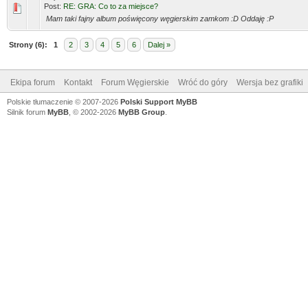
Post:
RE: GRA: Co to za miejsce?
Mam taki fajny album poświęcony węgierskim zamkom :D Oddaję :P
Strony (6):
1
2
3
4
5
6
Dalej »
Ekipa forum
Kontakt
Forum Węgierskie
Wróć do góry
Wersja bez grafiki
Polskie tłumaczenie © 2007-2026
Polski Support MyBB
Silnik forum
MyBB
, © 2002-2026
MyBB Group
.