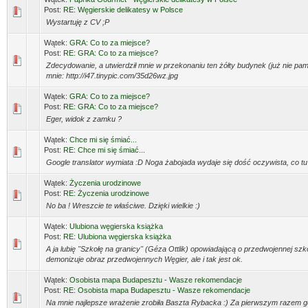
Post:
RE: Węgierskie delikatesy w Polsce
Wystartuję z CV ;P
Wątek:
GRA: Co to za miejsce?
Post:
RE: GRA: Co to za miejsce?
Zdecydowanie, a utwierdził mnie w przekonaniu ten żółty budynek (już nie pami
mnie: http://i47.tinypic.com/35d26wz.jpg
Wątek:
GRA: Co to za miejsce?
Post:
RE: GRA: Co to za miejsce?
Eger, widok z zamku ?
Wątek:
Chce mi się śmiać...
Post:
RE: Chce mi się śmiać...
Google translator wymiata :D Noga żabojada wydaje się dość oczywista, co tu
Wątek:
Życzenia urodzinowe
Post:
RE: Życzenia urodzinowe
No ba ! Wreszcie te właściwe. Dzięki wielkie :)
Wątek:
Ulubiona węgierska książka
Post:
RE: Ulubiona węgierska książka
A ja lubię "Szkołę na granicy" (Géza Ottlik) opowiadającą o przedwojennej szk
demonizuje obraz przedwojennych Węgier, ale i tak jest ok.
Wątek:
Osobista mapa Budapesztu - Wasze rekomendacje
Post:
RE: Osobista mapa Budapesztu - Wasze rekomendacje
Na mnie najlepsze wrażenie zrobiła Baszta Rybacka :) Za pierwszym razem 