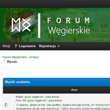
Witaj!
Logowanie
Rejestracja
Forum Węgierskie
›
Szukaj
Wyniki
Wyniki szukania
Post
Wątek:
język węgierski - parę linków
Post:
RE: język węgierski - parę linków
O widzisz, dzięki za info. Jak pisałem, dopiero poznaję stronę, no i trochę żal 
podstawowy nie da radę wykroczyć :/ Mimo wszystko strona ma wielki potenc