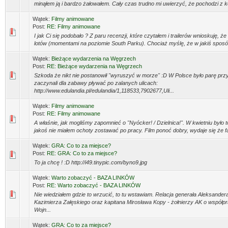
minąłem ją i bardzo żałowałem. Cały czas trudno mi uwierzyć, że pochodzi z 
Wątek:
Filmy animowane
Post:
RE: Filmy animowane
I jak Ci się podobało ? Z paru recenzji, które czytałem i trailerów wnioskuję, że
lotów (momentami na poziomie South Parku). Chociaż myślę, że w jakiś sposób
Wątek:
Bieżące wydarzenia na Węgrzech
Post:
RE: Bieżące wydarzenia na Węgrzech
Szkoda że nikt nie postanowił "wyruszyć w morze" :D W Polsce było parę prz
zaczynali dla zabawy pływać po zalanych ulicach:
http://www.edulandia.pl/edulandia/1,118533,7902677,Uli...
Wątek:
Filmy animowane
Post:
RE: Filmy animowane
A właśnie, jak mogliśmy zapomnieć o "Nyócker! / Dzielnica!". W kwietniu było t
jakoś nie miałem ochoty zostawać po pracy. Film ponoć dobry, wydaje się że fab
Wątek:
GRA: Co to za miejsce?
Post:
RE: GRA: Co to za miejsce?
To ja chcę ! :D http://i49.tinypic.com/byno9.jpg
Wątek:
Warto zobaczyć - BAZA LINKÓW
Post:
RE: Warto zobaczyć - BAZA LINKÓW
Nie wiedziałem gdzie to wrzucić, to tu wstawiam. Relacja generała Aleksander
Kazimierza Załęskiego oraz kapitana Mirosława Kopy - żołnierzy AK o współpr
Wojn...
Wątek:
GRA: Co to za miejsce?