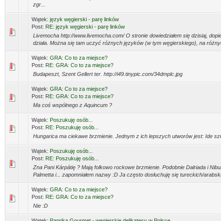
zgr...
Wątek:
język węgierski - parę linków
Post:
RE: język węgierski - parę linków
Livemocha http://www.livemocha.com/ O stronie dowiedziałem się dzisiaj, dop
działa. Można się tam uczyć różnych języków (w tym węgierskiego), na róż
Wątek:
GRA: Co to za miejsce?
Post:
RE: GRA: Co to za miejsce?
Budapeszt, Szent Gellert ter. http://i49.tinypic.com/34dmplc.jpg
Wątek:
GRA: Co to za miejsce?
Post:
RE: GRA: Co to za miejsce?
Ma coś wspólnego z Aquincum ?
Wątek:
Poszukuję osób...
Post:
RE: Poszukuję osób...
Hungarica ma ciekawe brzmienie. Jednym z ich lepszych utworów jest: Ide sz
Wątek:
Poszukuję osób...
Post:
RE: Poszukuję osób...
Zna Pani Kárpátię ? Mają folkowo rockowe brzmienie. Podobnie Dalriada i Nib
Palmetta i... zapomniałem nazwy :D Ja często dosłuchuję się tureckich/arabsk
Wątek:
GRA: Co to za miejsce?
Post:
RE: GRA: Co to za miejsce?
Nie :D
Wątek:
Paprika Gourmet - węgierskie delikatesy w Polsce