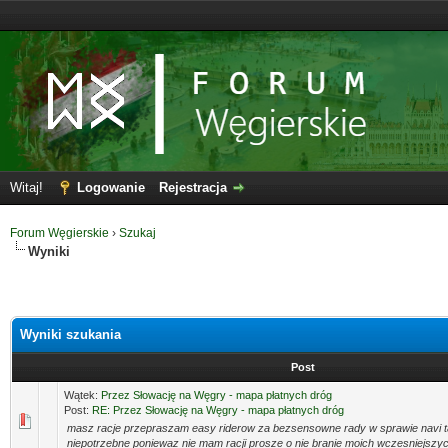
Witaj!
Logowanie
Rejestracja
Forum Węgierskie
›
Szukaj
Wyniki
Wyniki szukania
Post
Wątek:
Przez Słowację na Węgry - mapa płatnych dróg
Post:
RE: Przez Słowację na Węgry - mapa płatnych dróg
masz racje przepraszam easy riderow za bezsensowne rady w sprawie navi tak,
niepotrzebne poniewaz nie mam racji prosze o nie branie moich wczesniejszyc