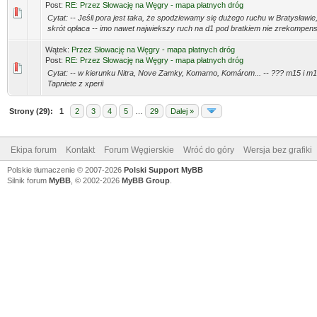
Post:
RE: Przez Słowację na Węgry - mapa płatnych dróg
Cytat: -- Jeśli pora jest taka, że spodziewamy się dużego ruchu w Bratysławie, 
skrót opłaca -- imo nawet najwiekszy ruch na d1 pod bratkiem nie zrekompensu
Wątek:
Przez Słowację na Węgry - mapa płatnych dróg
Post:
RE: Przez Słowację na Węgry - mapa płatnych dróg
Cytat: -- w kierunku Nitra, Nove Zamky, Komarno, Komárom... -- ??? m15 i m
Tapniete z xperii
Strony (29):
1
2
3
4
5
…
29
Dalej »
Ekipa forum
Kontakt
Forum Węgierskie
Wróć do góry
Wersja bez grafiki
Polskie tłumaczenie © 2007-2026
Polski Support MyBB
Silnik forum
MyBB
, © 2002-2026
MyBB Group
.