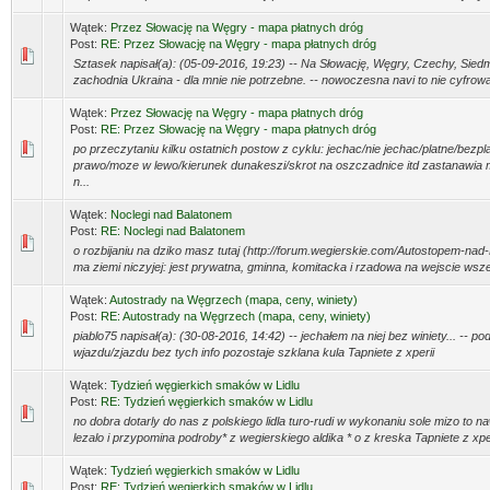
Wątek:
Przez Słowację na Węgry - mapa płatnych dróg
Post:
RE: Przez Słowację na Węgry - mapa płatnych dróg
Sztasek napisał(a): (05-09-2016, 19:23) -- Na Słowację, Węgry, Czechy, Siedm
zachodnia Ukraina - dla mnie nie potrzebne. -- nowoczesna navi to nie cyfrow
Wątek:
Przez Słowację na Węgry - mapa płatnych dróg
Post:
RE: Przez Słowację na Węgry - mapa płatnych dróg
po przeczytaniu kilku ostatnich postow z cyklu: jechac/nie jechac/platne/bezpl
prawo/moze w lewo/kierunek dunakeszi/skrot na oszczadnice itd zastanawia 
n...
Wątek:
Noclegi nad Balatonem
Post:
RE: Noclegi nad Balatonem
o rozbijaniu na dziko masz tutaj (http://forum.wegierskie.com/Autostopem-nad
ma ziemi niczyjej: jest prywatna, gminna, komitacka i rzadowa na wejscie wsz
Wątek:
Autostrady na Węgrzech (mapa, ceny, winiety)
Post:
RE: Autostrady na Węgrzech (mapa, ceny, winiety)
piablo75 napisał(a): (30-08-2016, 14:42) -- jechałem na niej bez winiety... -- po
wjazdu/zjazdu bez tych info pozostaje szklana kula Tapniete z xperii
Wątek:
Tydzień węgierkich smaków w Lidlu
Post:
RE: Tydzień węgierkich smaków w Lidlu
no dobra dotarly do nas z polskiego lidla turo-rudi w wykonaniu sole mizo to n
lezalo i przypomina podroby* z wegierskiego aldika * o z kreska Tapniete z xpe
Wątek:
Tydzień węgierkich smaków w Lidlu
Post:
RE: Tydzień węgierkich smaków w Lidlu