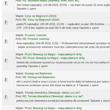
Post:
RE: Wymiana waluty [złotówka, forint, euro, itd.]
Jan Orban napisał(a): (10-08-2016, 10:03) -- nie mam sił czytać 31 stron wątku..
Tapniete z xperii
Wątek:
Ceny na Węgrzech (2016)
Post:
RE: Ceny na Węgrzech (2016)
piablo75 napisał(a): (09-08-2016, 13:43) -- zapłaciłem za gaz 290 forintów...
170 - 175 ft bez napinki na total 165 ft ale malo stacji Tapniete z xperii
Wątek:
Przewóz rowerów
Post:
RE: Przewóz rowerów
Ama napisał(a): (04-08-2016, 9:25) -- Próbował ktoś interpretować przepisy n
- bagaz przewozony wewnatrz musi byc zabezpieczony tak zeby nie przemieszc
Wątek:
Przez Słowację na Węgry - mapa płatnych dróg
Post:
RE: Przez Słowację na Węgry - mapa płatnych dróg
winieta dla osobowek wystarczy na poruszanie sie po sk i hu nie ma zadnych 
speeding Tapniete z xperii
Wątek:
Noclegi nad Balatonem
Post:
RE: Noclegi nad Balatonem
info z przed chwili w aracs (czesc b-fured troche dalej od balatonu) jest sporo 
mozna tez probowac przez info-kiosk na blaha ut. 5 Tapniete z xperii
Wątek:
Tornala obwodnica (Słowacja) -płatna czy nie?
Post:
RE: Tornala obwodnica (Słowacja) -płatna czy nie?
jednoznacznie obwodnica tornali jest bezplatna dla osobowek Tapniete z xperii
Wątek:
Przez Słowację na Węgry - mapa płatnych dróg