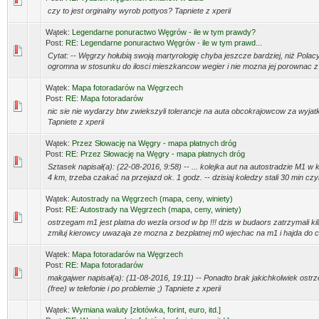
czy to jest orginalny wyrob pottyos? Tapniete z xperii
Wątek:
Legendarne ponuractwo Węgrów - ile w tym prawdy?
Post:
RE: Legendarne ponuractwo Węgrów - ile w tym prawd...
Cytat: -- Węgrzy hołubią swoją martyrologię chyba jeszcze bardziej, niż Polacy 
ogromna w stosunku do ilosci mieszkancow wegier i nie mozna jej porownac z 
Wątek:
Mapa fotoradarów na Węgrzech
Post:
RE: Mapa fotoradarów
nic sie nie wydarzy btw zwiekszyli tolerancje na auta obcokrajowcow za wyjatk
Tapniete z xperii
Wątek:
Przez Słowację na Węgry - mapa płatnych dróg
Post:
RE: Przez Słowację na Węgry - mapa płatnych dróg
Sztasek napisał(a): (22-08-2016, 9:58) -- ... kolejka aut na autostradzie M1 
4 km, trzeba czakać na przejazd ok. 1 godz. -- dzisiaj koledzy stali 30 min czyli
Wątek:
Autostrady na Węgrzech (mapa, ceny, winiety)
Post:
RE: Autostrady na Węgrzech (mapa, ceny, winiety)
ostrzegam m1 jest platna do wezla orsod w bp !!! dzis w budaors zatrzymali kilk
zmiluj kierowcy uwazaja ze mozna z bezplatnej m0 wjechac na m1 i hajda do c
Wątek:
Mapa fotoradarów na Węgrzech
Post:
RE: Mapa fotoradarów
makgajwer napisał(a): (11-08-2016, 19:11) -- Ponadto brak jakichkolwiek ostrz
(free) w telefonie i po problemie ;) Tapniete z xperii
Wątek:
Wymiana waluty [złotówka, forint, euro, itd.]