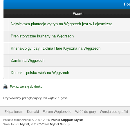
Pod
Wątek:
Największa plantacja cytryn na Węgrzech jest w Lajosmizse.
Prehistoryczne kurhany na Węgrzech
Krisna-völgy, czyli Dolina Hare Kryszna na Węgrzech
Zamki na Węgrzech
Derenk - polska wieś na Węgrzech
Pokaż wersję do druku
Użytkownicy przeglądający ten wątek: 1 gości
Ekipa forum
Kontakt
Forum Węgierskie
Wróć do góry
Wersja bez grafiki
Polskie tłumaczenie © 2007-2026
Polski Support MyBB
Silnik forum
MyBB
, © 2002-2026
MyBB Group
.