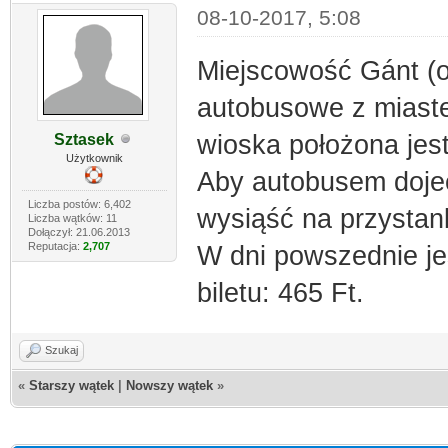
08-10-2017, 5:08
Miejscowość Gánt (
autobusowe z miast
wioska położona jes
Sztasek
Użytkownik
Aby autobusem dojec
Liczba postów: 6,402
wysiąść na przysta
Liczba wątków: 11
Dołączył: 21.06.2013
Reputacja:
2,707
W dni powszednie je
biletu: 465 Ft.
Szukaj
«
Starszy wątek
|
Nowszy wątek
»