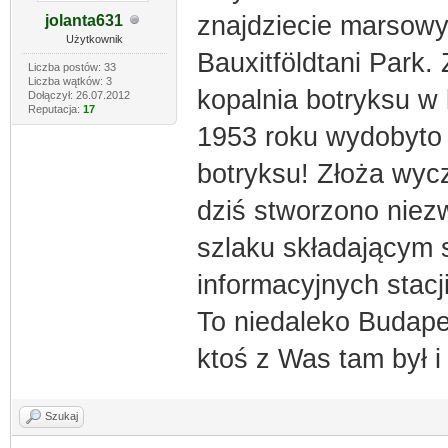
znajdziecie marsowy
jolanta631
Użytkownik
Bauxitföldtani Park.
Liczba postów: 33
Liczba wątków: 3
kopalnia botryksu w
Dołączył: 26.07.2012
Reputacja:
17
1953 roku wydobyto 
botryksu! Złoża wycz
dziś stworzono niez
szlaku składającym 
informacyjnych stacji
To niedaleko Budape
ktoś z Was tam był i
Szukaj