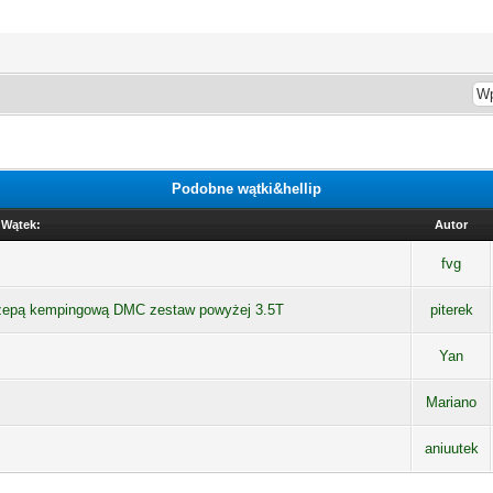
Podobne wątki&hellip
Wątek:
Autor
fvg
zepą kempingową DMC zestaw powyżej 3.5T
piterek
Yan
Mariano
aniuutek