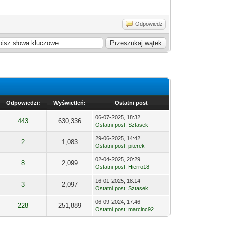
Odpowiedz
Odpowiedzi:
Wyświetleń:
Ostatni post
06-07-2025, 18:32
443
630,336
Ostatni post
:
Sztasek
29-06-2025, 14:42
2
1,083
Ostatni post
:
piterek
02-04-2025, 20:29
8
2,099
Ostatni post
:
Hierro18
16-01-2025, 18:14
3
2,097
Ostatni post
:
Sztasek
06-09-2024, 17:46
228
251,889
Ostatni post
:
marcinc92