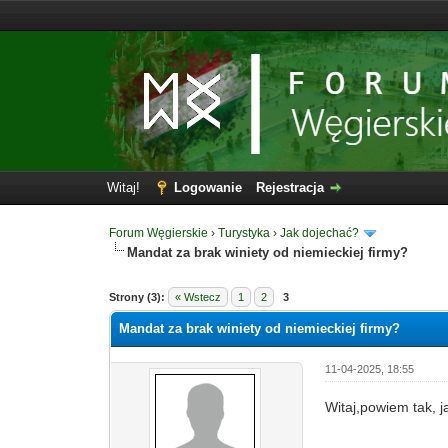
Witaj!
Logowanie
Rejestracja
Forum Węgierskie
›
Turystyka
›
Jak dojechać?
Mandat za brak winiety od niemieckiej firmy?
Strony (3):
« Wstecz
1
2
3
Mandat za brak winiety od niemieckiej firmy?
11-04-2025, 18:55
Witaj,powiem tak, j