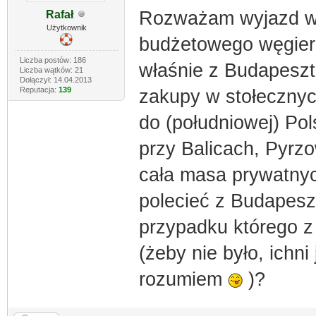
Rozważam wyjazd w d
Rafał
Użytkownik
budżetowego węgiers
Liczba postów: 186
właśnie z Budapeszt
Liczba wątków: 21
Dołączył: 14.04.2013
Reputacja:
139
zakupy w stołecznyc
do (południowej) Pol
przy Balicach, Pyrzo
cała masa prywatnych
polecieć z Budapesz
przypadku którego z
(żeby nie było, ichni
rozumiem
)?