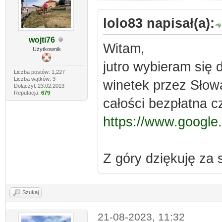
lolo83 napisał(a):
wojti76
Witam,
Użytkownik
jutro wybieram się 
Liczba postów: 1,227
Liczba wątków: 3
winetek przez Słowa
Dołączył: 23.02.2013
Reputacja:
679
całości bezpłatna c
https://www.google.
Z góry dziękuję za
Szukaj
21-08-2023, 11:32