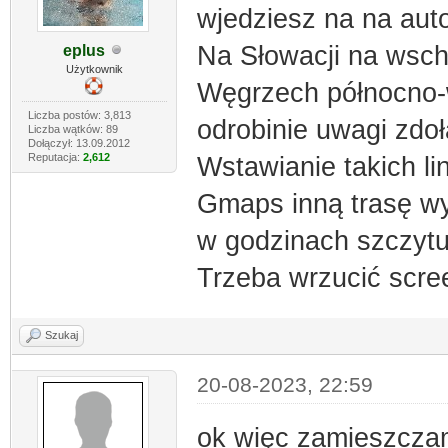
wjedziesz na na auto
Na Słowacji na wsch
eplus
Użytkownik
Węgrzech północno-w
Liczba postów: 3,813
odrobinie uwagi zdoł
Liczba wątków: 89
Dołączył: 13.09.2012
Reputacja:
2,612
Wstawianie takich li
Gmaps inną trasę wy
w godzinach szczytu
Trzeba wrzucić scree
Szukaj
20-08-2023, 22:59
ok więc zamieszczam