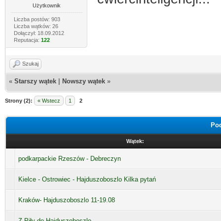
Użytkownik
Liczba postów: 903
Liczba wątków: 26
Dołączył: 18.09.2012
Reputacja:
122
Szukaj
«
Starszy wątek
|
Nowszy wątek
»
Strony (2):
« Wstecz
1
2
Pod
Wątek:
podkarpackie Rzeszów - Debreczyn
Kielce - Ostrowiec - Hajduszoboszlo Kilka pytań
Kraków- Hajduszoboszlo 11-19.08
Z Piły do Hajduszoboszlo