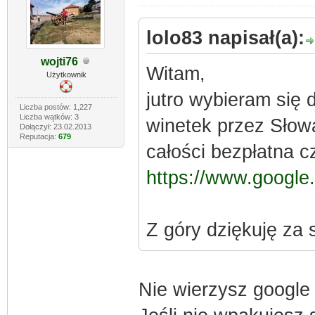
lolo83 napisał(a):
wojti76
Witam,
Użytkownik
jutro wybieram się 
Liczba postów: 1,227
Liczba wątków: 3
winetek przez Słowa
Dołączył: 23.02.2013
Reputacja:
679
całości bezpłatna c
https://www.google.
Z góry dziękuję za
Nie wierzysz googl