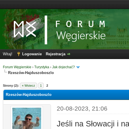
Witaj!
Logowanie
Rejestracja
Forum Węgierskie
›
Turystyka
›
Jak dojechać?
Rzeszów-Hajduszoboszlo
Strony (2):
« Wstecz
1
2
Rzeszów-Hajduszoboszlo
20-08-2023, 21:06
Jeśli na Słowacji 