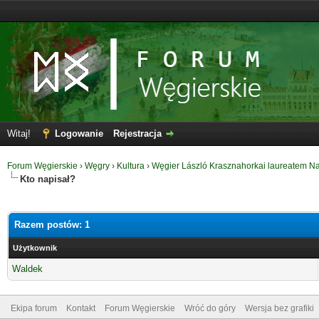
Witaj!
Logowanie
Rejestracja
Forum Węgierskie
›
Węgry
›
Kultura
›
Węgier László Krasznahorkai laureatem N
Kto napisał?
Razem postów: 1
Użytkownik
Waldek
Ekipa forum
Kontakt
Forum Węgierskie
Wróć do góry
Wersja bez grafiki