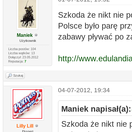
Szkoda że nikt nie 
Polsce było parę prz
zabawy pływać po za
Maniek
Użytkownik
Liczba postów: 104
Liczba wątków: 13
http://www.edulandia
Dołączył: 23.05.2012
Reputacja:
7
Szukaj
04-07-2012, 19:34
Maniek napisał(a):
Szkoda że nikt nie
Lilly Lill
Ekspert