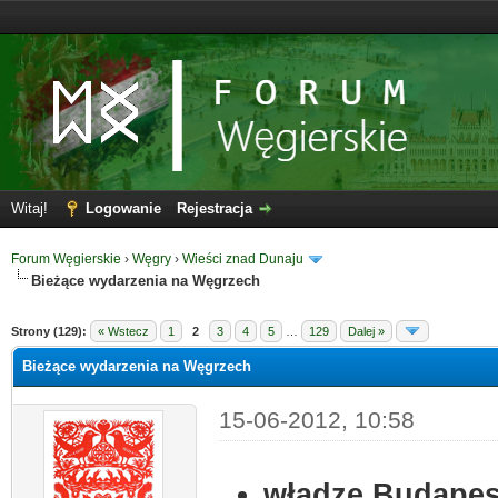
Witaj!
Logowanie
Rejestracja
Forum Węgierskie
›
Węgry
›
Wieści znad Dunaju
Bieżące wydarzenia na Węgrzech
Strony (129):
« Wstecz
1
2
3
4
5
…
129
Dalej »
Bieżące wydarzenia na Węgrzech
15-06-2012, 10:58
władze Budapes