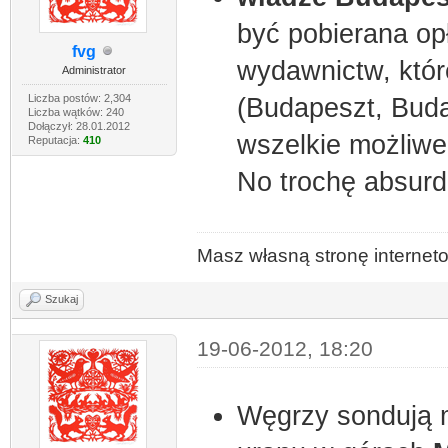
być pobierana opł
fvg
wydawnictw, któr
Administrator
Liczba postów: 2,304
(Budapeszt, Buda
Liczba wątków: 240
Dołączył: 28.01.2012
wszelkie możliwe 
Reputacja:
410
No trochę absur
Masz własną stronę interne
Szukaj
19-06-2012, 18:20
Węgrzy sondują