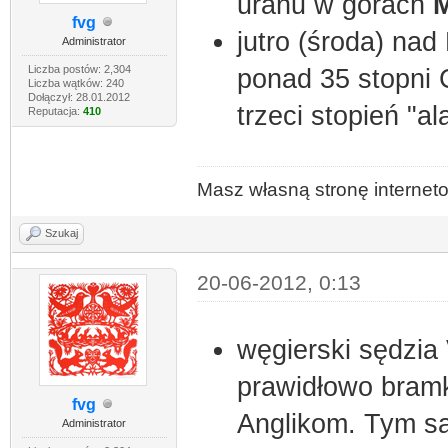
uranu w górach
fvg
jutro (środa) na
Administrator
Liczba postów: 2,304
ponad 35 stopni 
Liczba wątków: 240
Dołączył: 28.01.2012
trzeci stopień "
Reputacja:
410
Masz własną stronę interne
Szukaj
20-06-2012, 0:13
węgierski sędzia
prawidłowo bram
fvg
Anglikom. Tym s
Administrator