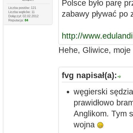
Polsce było parę pr
Liczba postów: 121
zabawy pływać po z
Liczba wątków: 11
Dołączył: 02.02.2012
Reputacja:
84
http://www.edulandi
Hehe, Gliwice, moje
fvg napisał(a):
węgierski sędzi
prawidłowo bra
Anglikom. Tym s
wojna