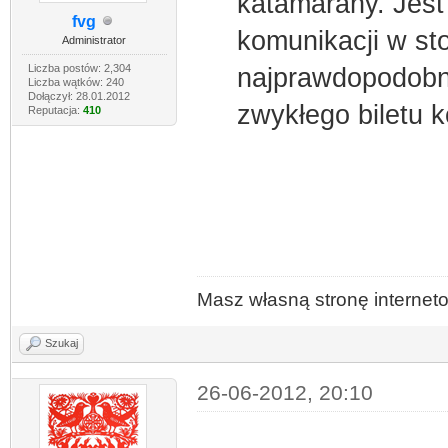
katamarany. Jest
fvg
komunikacji w st
Administrator
Liczba postów: 2,304
najprawdopodobni
Liczba wątków: 240
Dołączył: 28.01.2012
zwykłego biletu k
Reputacja:
410
Masz własną stronę interne
Szukaj
26-06-2012, 20:10