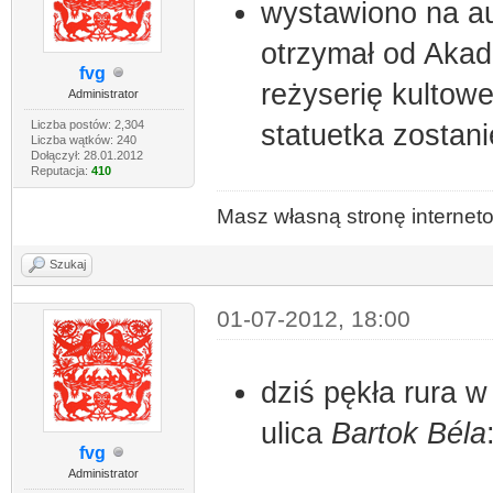
wystawiono na au
otrzymał od Aka
fvg
reżyserię kultow
Administrator
Liczba postów: 2,304
statuetka zostani
Liczba wątków: 240
Dołączył: 28.01.2012
Reputacja:
410
Masz własną stronę interne
Szukaj
01-07-2012, 18:00
dziś pękła rura 
ulica
Bartok Béla
fvg
Administrator