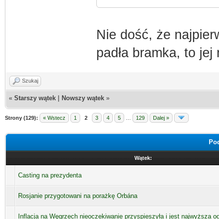
Nie dość, że najpier
padła bramka, to jej
Szukaj
«
Starszy wątek
|
Nowszy wątek
»
Strony (129):
« Wstecz
1
2
3
4
5
…
129
Dalej »
Pod
Wątek:
Casting na prezydenta
Rosjanie przygotowani na porażkę Orbána
Inflacja na Węgrzech nieoczekiwanie przyspieszyła i jest najwyższa o