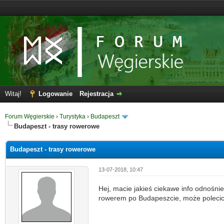
Witaj!
Logowanie
Rejestracja
Forum Węgierskie
›
Turystyka
›
Budapeszt
Budapeszt - trasy rowerowe
Budapeszt - trasy rowerowe
13-07-2018, 10:47
Hej, macie jakieś ciekawe info odnośn
rowerem po Budapeszcie, może polecici