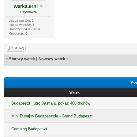
werka.erni
Użytkownik
Liczba postów: 1
Liczba wątków: 1
Dołączył: 24.05.2018
Reputacja:
0
Szukaj
«
Starszy wątek
|
Nowszy wątek
»
Pod
Wątek:
Budapeszt, jutro 09.maja, pokaz 400 dronów
Mini Dubaj w Budapeszcie - Grand Budapeszt
Camping Budapeszt