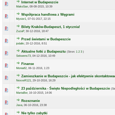
Internet w Budapeszcie
MakoSan
,
08-08-2015, 10:39
Współpraca handlowa z Węgrami
Mysior1
,
07-01-2017, 22:15
Bilety Kraków-Budapeszt, 1 stycznia!
ZuzaP
,
30-12-2016, 18:47
Przed świetami w Budapeszcie
jodalkr
,
20-12-2016, 8:51
Aktualne fotki z Budapesztu
(Stron:
1
2
3
)
Sekwens73
,
04-12-2016, 10:49
Finanse
Monia82
,
06-11-2016, 1:23
Zamieszkanie w Budapeszcie - jak efektywnie skontaktowa
NexxeR121
,
29-10-2016, 16:29
23 października - Święto Niepodległości w Budapeszcie
(St
MartaBor
,
16-10-2015, 14:06
Rozeznanie
Jaxa
,
06-10-2016, 23:38
Nie tylko zabytki