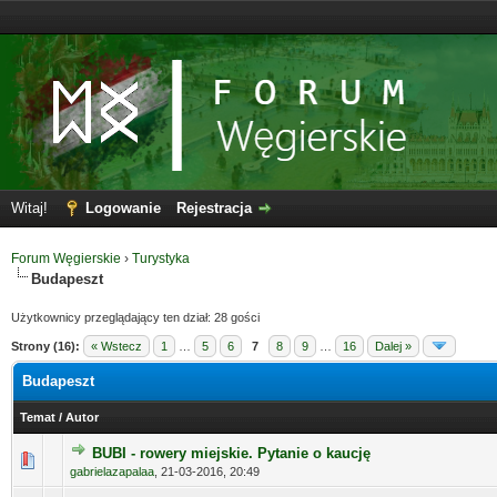
Witaj!
Logowanie
Rejestracja
Forum Węgierskie
›
Turystyka
Budapeszt
Użytkownicy przeglądający ten dział: 28 gości
Strony (16):
« Wstecz
1
…
5
6
7
8
9
…
16
Dalej »
Budapeszt
Temat
/
Autor
BUBI - rowery miejskie. Pytanie o kaucję
gabrielazapalaa
,
21-03-2016, 20:49