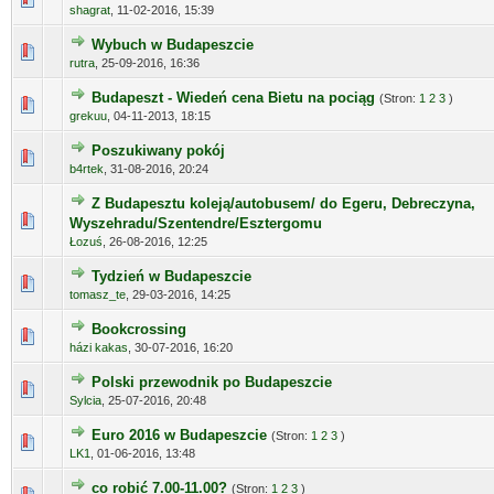
shagrat
,
11-02-2016, 15:39
Wybuch w Budapeszcie
rutra
,
25-09-2016, 16:36
Budapeszt - Wiedeń cena Bietu na pociąg
(Stron:
1
2
3
)
grekuu
,
04-11-2013, 18:15
Poszukiwany pokój
b4rtek
,
31-08-2016, 20:24
Z Budapesztu koleją/autobusem/ do Egeru, Debreczyna,
Wyszehradu/Szentendre/Esztergomu
Łozuś
,
26-08-2016, 12:25
Tydzień w Budapeszcie
tomasz_te
,
29-03-2016, 14:25
Bookcrossing
házi kakas
,
30-07-2016, 16:20
Polski przewodnik po Budapeszcie
Sylcia
,
25-07-2016, 20:48
Euro 2016 w Budapeszcie
(Stron:
1
2
3
)
LK1
,
01-06-2016, 13:48
co robić 7.00-11.00?
(Stron:
1
2
3
)