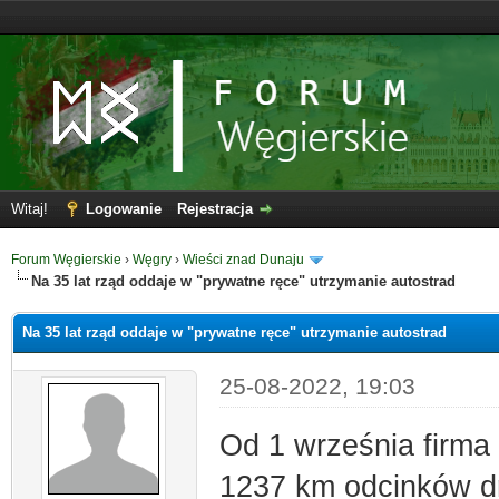
Witaj!
Logowanie
Rejestracja
Forum Węgierskie
›
Węgry
›
Wieści znad Dunaju
Na 35 lat rząd oddaje w "prywatne ręce" utrzymanie autostrad
Na 35 lat rząd oddaje w "prywatne ręce" utrzymanie autostrad
25-08-2022, 19:03
Od 1 września firma
1237 km odcinków dr