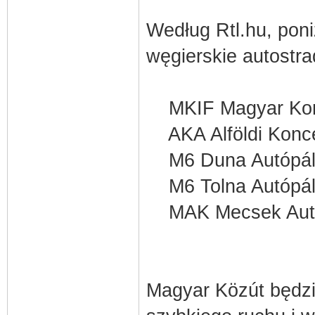
Według Rtl.hu, pon
węgierskie autostra
MKIF Magyar Konces
AKA Alföldi Konces
M6 Duna Autópály
M6 Tolna Autópály
MAK Mecsek Autóp
Magyar Közút będzi