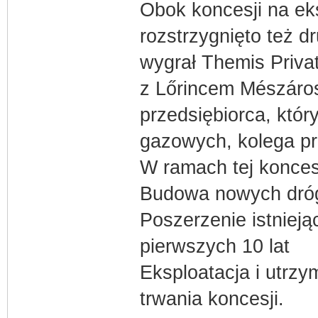
Obok koncesji na ek
rozstrzygnięto też d
wygrał Themis Priva
z Lőrincem Mészáro
przedsiębiorca, który
gazowych, kolega pr
W ramach tej konces
Budowa nowych dróg
Poszerzenie istniej
pierwszych 10 lat
Eksploatacja i utrz
trwania koncesji.