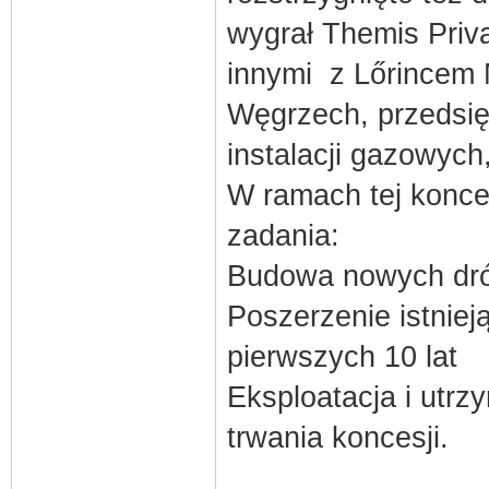
wygrał Themis Priv
innymi z Lőrincem 
Węgrzech, przedsięb
instalacji gazowych
W ramach tej konce
zadania:
Budowa nowych dró
Poszerzenie istniej
pierwszych 10 lat
Eksploatacja i utr
trwania koncesji.