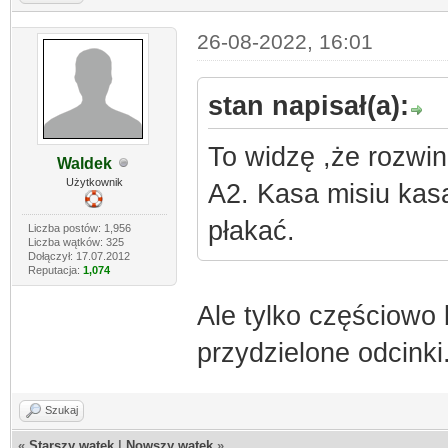
26-08-2022, 16:01
stan napisał(a):
To widzę ,że rozwin
Waldek
Użytkownik
A2. Kasa misiu kas
płakać.
Liczba postów: 1,956
Liczba wątków: 325
Dołączył: 17.07.2012
Reputacja:
1,074
Ale tylko częściowo 
przydzielone odcinki
Szukaj
«
Starszy wątek
|
Nowszy wątek
»