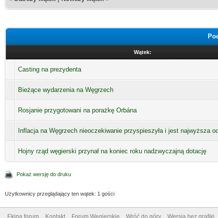
Pod
Wątek:
Casting na prezydenta
Bieżące wydarzenia na Węgrzech
Rosjanie przygotowani na porażkę Orbána
Inflacja na Węgrzech nieoczekiwanie przyspieszyła i jest najwyższa o
Hojny rząd węgierski przynał na koniec roku nadzwyczajną dotację
Pokaż wersję do druku
Użytkownicy przeglądający ten wątek: 1 gości
Ekipa forum
Kontakt
Forum Węgierskie
Wróć do góry
Wersja bez grafiki