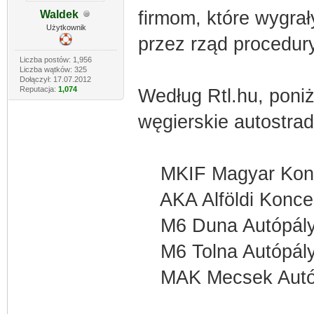
firmom, które wygrał
Waldek
Użytkownik
przez rząd procedur
Liczba postów: 1,956
Liczba wątków: 325
Dołączył: 17.07.2012
Reputacja:
1,074
Według Rtl.hu, poni
węgierskie autostrad
MKIF Magyar Koncess
AKA Alföldi Konces
M6 Duna Autópálya
M6 Tolna Autópálya
MAK Mecsek Autópá