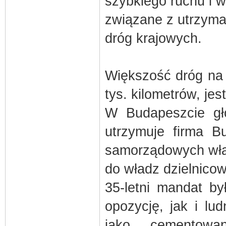
szybkiego ruchu i 
związane z utrzyma
dróg krajowych.
Większość dróg na 
tys. kilometrów, je
W Budapeszcie głó
utrzymuje firma B
samorządowych wład
do władz dzielnico
35-letni mandat b
opozycję, jak i lu
jako cementowa