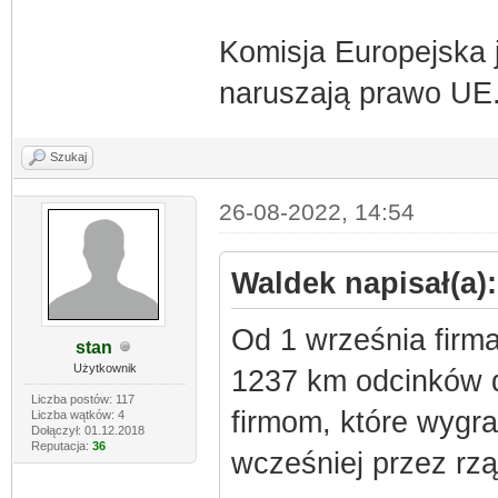
Komisja Europejska j
naruszają prawo UE
Szukaj
26-08-2022, 14:54
Waldek napisał(a):
Od 1 września firm
stan
Użytkownik
1237 km odcinków d
Liczba postów: 117
firmom, które wygra
Liczba wątków: 4
Dołączył: 01.12.2018
Reputacja:
36
wcześniej przez rzą