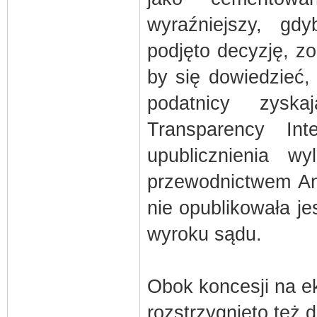
wyraźniejszy, gd
podjęto decyzję, z
by się dowiedzieć,
podatnicy zysk
Transparency In
upublicznienia w
przewodnictwem Ant
nie opublikowała 
wyroku sądu.
Obok koncesji na e
rozstrzygnięto też 