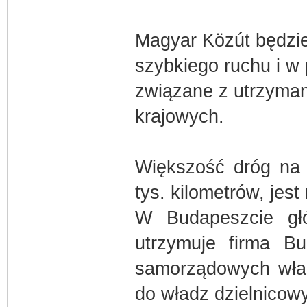
Magyar Közút będzi
szybkiego ruchu i w
związane z utrzyma
krajowych.
Większość dróg na 
tys. kilometrów, jes
W Budapeszcie głó
utrzymuje firma B
samorządowych wład
do władz dzielnicow