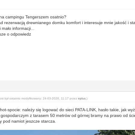
ś na campingu Tengerszem osatnio?
d rezerwacją drewnianego domku komfort i interesuje mnie jakość i s
i mało informacji...
osze o odpowiedz
ost był ostatnio modyfikowany: 24-03-2026, 11:17 przez
eplus
.)
ot-spocie: należy się logować do sieci PATA-LINK, hasło takie, jak w
gospodarczym z tarasem 50 metrów od górnej bramy na prawo od ścież
wy pod namiot jeszcze starcza.