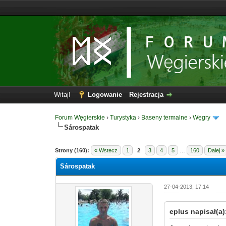
Witaj!
Logowanie
Rejestracja
Forum Węgierskie
›
Turystyka
›
Baseny termalne
›
Węgry
Sárospatak
Strony (160):
« Wstecz
1
2
3
4
5
…
160
Dalej »
Sárospatak
27-04-2013, 17:14
eplus napisał(a)