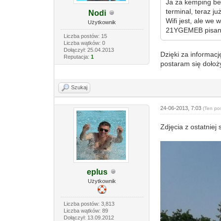
Ja za kemping bez
terminal, teraz j
Nodi
Wifi jest, ale we 
Użytkownik
21YGEMEB pisane 
Liczba postów: 15
Liczba wątków: 0
Dołączył: 25.04.2013
Dzięki za informacj
Reputacja:
1
postaram się dołoży
Szukaj
24-06-2013, 7:03
(Ten po
Zdjęcia z ostatnie
eplus
Użytkownik
Liczba postów: 3,813
Liczba wątków: 89
Dołączył: 13.09.2012