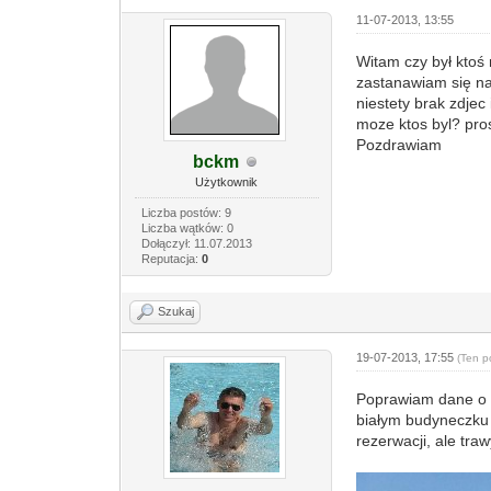
11-07-2013, 13:55
Witam czy był kto
zastanawiam się na
niestety brak zdjec 
moze ktos byl? pr
Pozdrawiam
bckm
Użytkownik
Liczba postów: 9
Liczba wątków: 0
Dołączył: 11.07.2013
Reputacja:
0
Szukaj
19-07-2013, 17:55
(Ten p
Poprawiam dane o h
białym budyneczku 
rezerwacji, ale tra