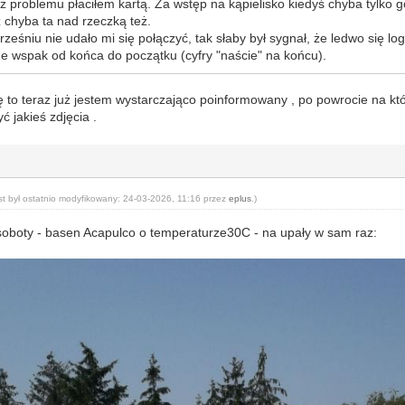
 problemu płaciłem kartą. Za wstęp na kąpielisko kiedyś chyba tylko g
uż chyba ta nad rzeczką też.
wrześniu nie udało mi się połączyć, tak słaby był sygnał, że ledwo się l
wspak od końca do początku (cyfry "naście" na końcu).
ę to teraz już jestem wystarczająco poinformowany , po powrocie na kt
ć jakieś zdjęcia .
st był ostatnio modyfikowany: 24-03-2026, 11:16 przez
eplus
.)
j soboty - basen Acapulco o temperaturze30C - na upały w sam raz: