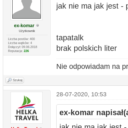
jak nie ma jak jest 
ex-komar
Użytkownik
tapatalk
Liczba postów: 400
Liczba wątków: 4
brak polskich liter
Dołączył: 09.06.2018
Reputacja:
226
Nie odpowiadam na pr
Szukaj
28-07-2020, 10:53
ex-komar napisał(a
jak nie ma jak jest