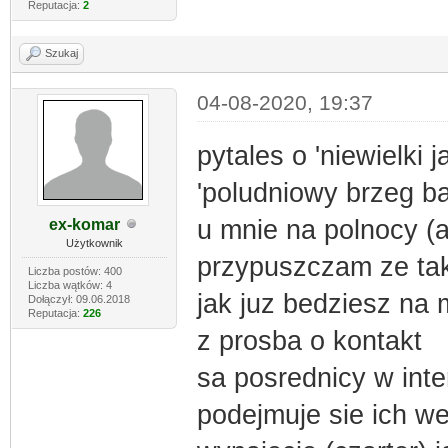
Reputacja:
2
Szukaj
04-08-2020, 19:37
pytales o 'niewielki 
'poludniowy brzeg ba
u mnie na polnocy (a
ex-komar
Użytkownik
przypuszczam ze tak
Liczba postów: 400
Liczba wątków: 4
jak juz bedziesz na
Dołączył: 09.06.2018
Reputacja:
226
z prosba o kontakt
sa posrednicy w inte
podejmuje sie ich wer