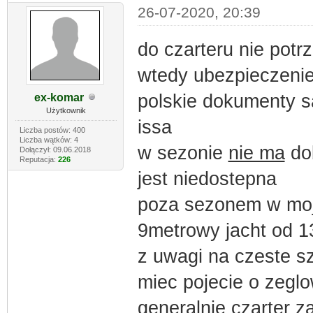
26-07-2020, 20:39
do czarteru nie potr
wtedy ubezpieczeni
polskie dokumenty s
ex-komar
Użytkownik
issa
Liczba postów: 400
Liczba wątków: 4
w sezonie
nie ma
dob
Dołączył: 09.06.2018
Reputacja:
226
jest niedostepna
poza sezonem w moje
9metrowy jacht od 1
z uwagi na czeste sz
miec pojecie o zegl
generalnie czarter z