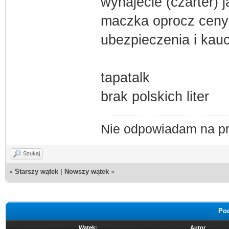
wynajecie (czarter) j
maczka oprocz cen
ubezpieczenia i kauc
tapatalk
brak polskich liter
Nie odpowiadam na pr
Szukaj
«
Starszy wątek
|
Nowszy wątek
»
Pod
Wątek:
Autor