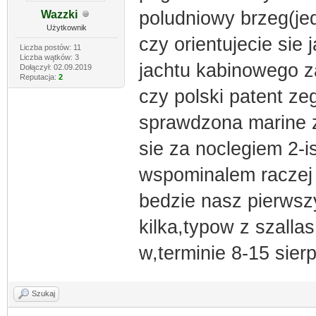
poludniowy brzeg(jed
Wazzki
Użytkownik
czy orientujecie sie 
Liczba postów: 11
Liczba wątków: 3
jachtu kabinowego za
Dołączył: 02.09.2019
Reputacja:
2
czy polski patent z
sprawdzona marine 
sie za noclegiem 2-is
wspominalem raczej p
bedzie nasz pierws
kilka,typow z szalla
w,terminie 8-15 sier
Szukaj