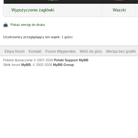
Wypożyczenie żaglówki
Wazzki
Pokaż wersję do druku
Użytkownicy przeglądający ten wątek: 1 gości
Ekipa forum
Kontakt
Forum Węgierskie
Wróć do góry
Wersja bez grafiki
Polskie tłumaczenie © 2007-2026
Polski Support MyBB
Silnik forum
MyBB
, © 2002-2026
MyBB Group
.