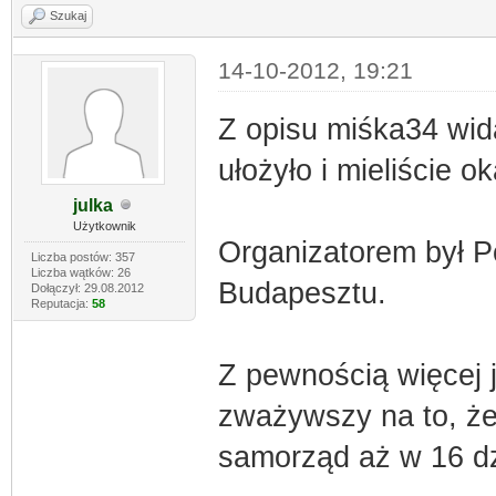
Szukaj
14-10-2012, 19:21
Z opisu miśka34 wida
ułożyło i mieliście o
julka
Użytkownik
Organizatorem był Po
Liczba postów: 357
Liczba wątków: 26
Budapesztu.
Dołączył: 29.08.2012
Reputacja:
58
Z pewnością więcej 
zważywszy na to, że
samorząd aż w 16 dz