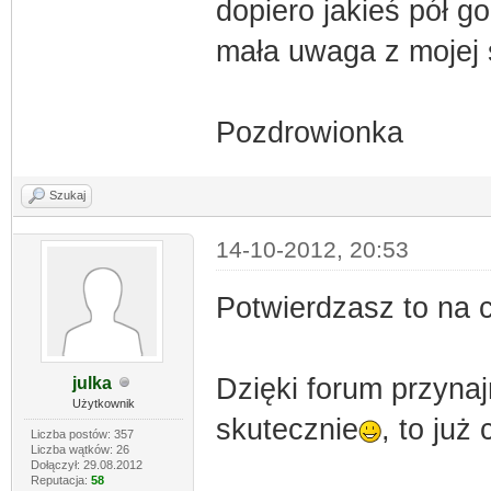
dopiero jakieś pół g
mała uwaga z mojej 
Pozdrowionka
Szukaj
14-10-2012, 20:53
Potwierdzasz to na 
Dzięki forum przynaj
julka
Użytkownik
skutecznie
, to już 
Liczba postów: 357
Liczba wątków: 26
Dołączył: 29.08.2012
Reputacja:
58