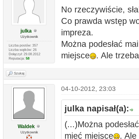
No rzeczywiście, sła
Co prawda wstęp wol
impreza.
julka
Użytkownik
Można podesłać mail
Liczba postów: 357
Liczba wątków: 26
miejsce
. Ale trzeb
Dołączył: 29.08.2012
Reputacja:
58
Szukaj
04-10-2012, 23:03
julka napisał(a):
(...)Można podesłać
Waldek
Użytkownik
mieć miejsce
. Ale