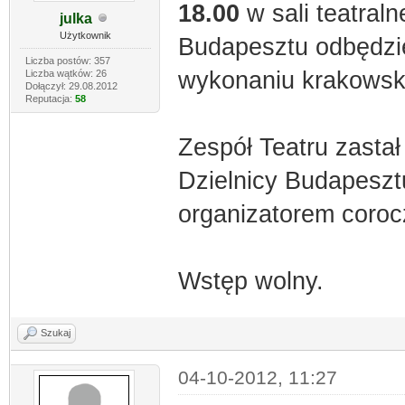
18.00
w sali teatraln
julka
Użytkownik
Budapesztu odbędzie 
Liczba postów: 357
wykonaniu krakowsk
Liczba wątków: 26
Dołączył: 29.08.2012
Reputacja:
58
Zespół Teatru zastał
Dzielnicy Budapesztu
organizatorem coroc
Wstęp wolny.
Szukaj
04-10-2012, 11:27