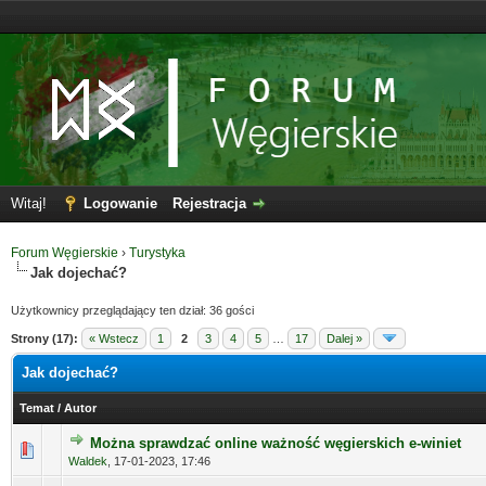
Witaj!
Logowanie
Rejestracja
Forum Węgierskie
›
Turystyka
Jak dojechać?
Użytkownicy przeglądający ten dział: 36 gości
Strony (17):
« Wstecz
1
2
3
4
5
…
17
Dalej »
Jak dojechać?
Temat
/
Autor
Można sprawdzać online ważność węgierskich e-winiet
Waldek
,
17-01-2023, 17:46