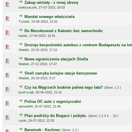
Zakup winiety - z innej strony
swierzaczek
,
27-07-2023, 16:03
Mandat nowego właściciela
Trybal1
,
19-06-2023, 13:32
Do Mezokovesd z Katowic bez samochodu
hanek
,
17-04-2023, 10:41
Drożeje bezpośredni autobus z centrum Budapesztu na lot
Waldek
,
22-02-2023, 17:12
Nowe ograniczenia stacjach Shella
Waldek
,
27-11-2022, 17:47
Shell zamyka kolejne stacje benzynowe
Waldek
,
29-10-2022, 0:17
Czy na Węgrzech braknie paliwa tego lata?
(Stron:
1
2
)
josef.svejk
,
03-06-2022, 21:41
Polisa OC auto z wypożyczalni
adresik84
,
25-07-2022, 21:46
Plan podróży do Bogacs i pobytu.
(Stron:
1
2
3
4
...
10
)
rustin
,
24-07-2012, 11:55
Barwinek - Kechnec
(Stron:
1
2
)