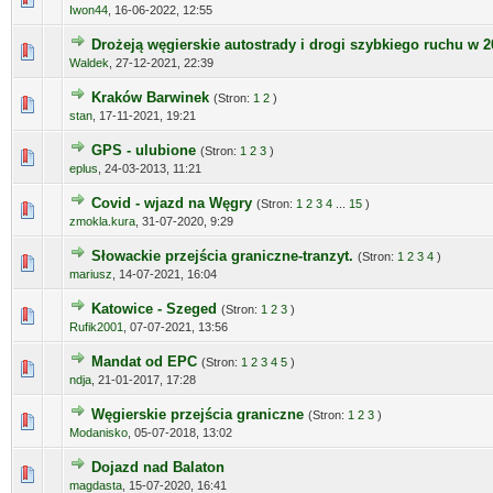
Iwon44
,
16-06-2022, 12:55
Drożeją węgierskie autostrady i drogi szybkiego ruchu w 20
Waldek
,
27-12-2021, 22:39
Kraków Barwinek
(Stron:
1
2
)
stan
,
17-11-2021, 19:21
GPS - ulubione
(Stron:
1
2
3
)
eplus
,
24-03-2013, 11:21
Covid - wjazd na Węgry
(Stron:
1
2
3
4
...
15
)
zmokla.kura
,
31-07-2020, 9:29
Słowackie przejścia graniczne-tranzyt.
(Stron:
1
2
3
4
)
mariusz
,
14-07-2021, 16:04
Katowice - Szeged
(Stron:
1
2
3
)
Rufik2001
,
07-07-2021, 13:56
Mandat od EPC
(Stron:
1
2
3
4
5
)
ndja
,
21-01-2017, 17:28
Węgierskie przejścia graniczne
(Stron:
1
2
3
)
Modanisko
,
05-07-2018, 13:02
Dojazd nad Balaton
magdasta
,
15-07-2020, 16:41