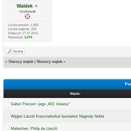
Waldek
Użytkownik
Liczba postów: 1,956
Liczba wątków: 325
Dołączył: 17.07.2012
Reputacja:
1,074
Szukaj
«
Starszy wątek
|
Nowszy wątek
»
Pod
Wątek:
Gábor Presser i jego „403. klawisz”
Węgier László Krasznahorkai laureatem Nagrody Nobla
Malarstwo: Philip de László