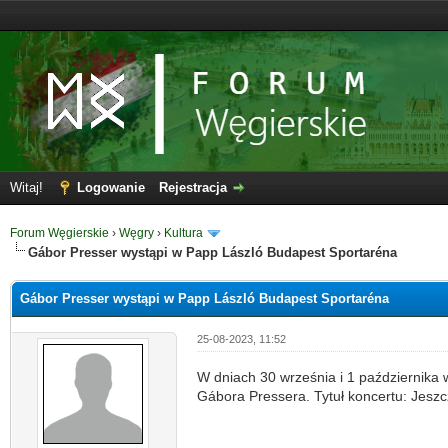
Witaj!
Logowanie
Rejestracja
Forum Węgierskie
›
Węgry
›
Kultura
Gábor Presser wystąpi w Papp László Budapest Sportaréna
Gábor Presser wystąpi w Papp László Budapest Sportaréna
25-08-2023, 11:52
W dniach 30 września i 1 października 
Gábora Pressera. Tytuł koncertu: Jeszc