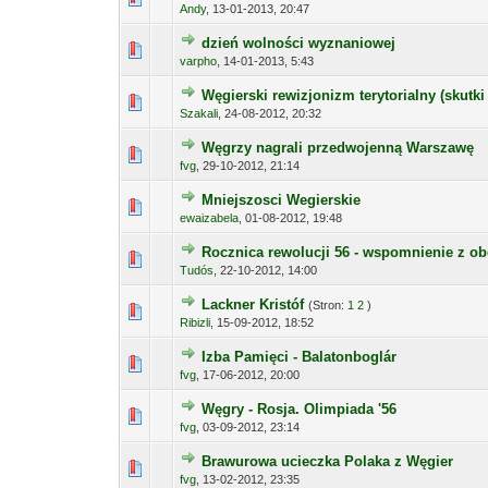
Andy
,
13-01-2013, 20:47
dzień wolności wyznaniowej
varpho
,
14-01-2013, 5:43
Węgierski rewizjonizm terytorialny (skutki
Szakali
,
24-08-2012, 20:32
Węgrzy nagrali przedwojenną Warszawę
fvg
,
29-10-2012, 21:14
Mniejszosci Wegierskie
ewaizabela
,
01-08-2012, 19:48
Rocznica rewolucji 56 - wspomnienie z o
Tudós
,
22-10-2012, 14:00
Lackner Kristóf
(Stron:
1
2
)
Ribizli
,
15-09-2012, 18:52
Izba Pamięci - Balatonboglár
fvg
,
17-06-2012, 20:00
Węgry - Rosja. Olimpiada '56
fvg
,
03-09-2012, 23:14
Brawurowa ucieczka Polaka z Węgier
fvg
,
13-02-2012, 23:35