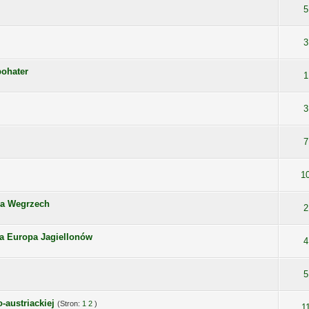
5
3
bohater
1
3
7
1
na Wegrzech
2
 Europa Jagiellonów
4
5
-austriackiej
(Stron:
1
2
)
1