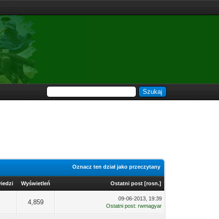
Oznacz ten dział jako przeczytany
iedzi
Wyświetleń
Ostatni post
[
rosn.
]
09-06-2013, 19:39
4,859
Ostatni post
:
rwmagyar