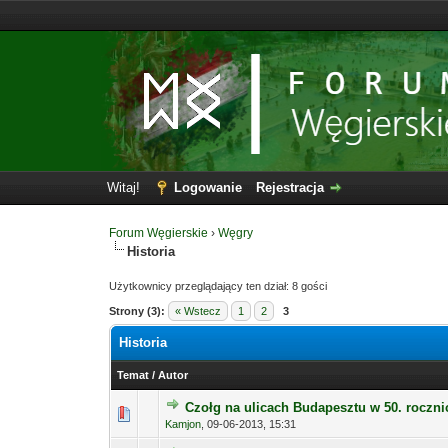
Witaj!
Logowanie
Rejestracja
Forum Węgierskie
›
Węgry
Historia
Użytkownicy przeglądający ten dział: 8 gości
Strony (3):
« Wstecz
1
2
3
Historia
Temat
/
Autor
Czołg na ulicach Budapesztu w 50. roczni
Kamjon
,
09-06-2013, 15:31