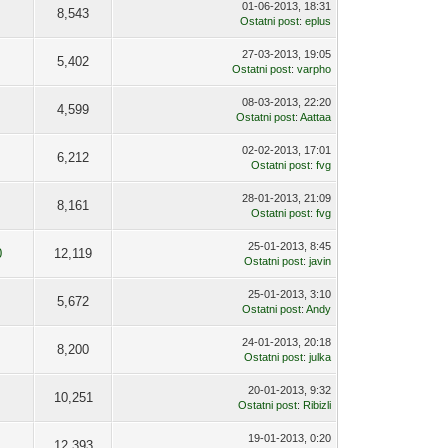
01-06-2013, 18:31
8,543
Ostatni post
:
eplus
27-03-2013, 19:05
5,402
Ostatni post
:
varpho
08-03-2013, 22:20
4,599
Ostatni post
:
Aattaa
02-02-2013, 17:01
6,212
Ostatni post
:
fvg
28-01-2013, 21:09
8,161
Ostatni post
:
fvg
25-01-2013, 8:45
0
12,119
Ostatni post
:
javin
25-01-2013, 3:10
5,672
Ostatni post
:
Andy
24-01-2013, 20:18
8,200
Ostatni post
:
julka
20-01-2013, 9:32
10,251
Ostatni post
:
Ribizli
19-01-2013, 0:20
1
12,393