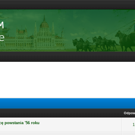
Odpow
cę powstania '56 roku
1