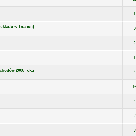
1
 układu w Trianon)
9
2
1
bchodów 2006 roku
4
1
4
2
3