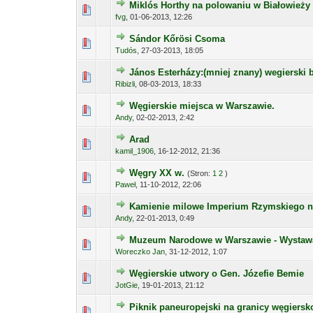
Miklós Horthy na polowaniu w Białowieży
fvg
,
01-06-2013, 12:26
Sándor Kőrösi Csoma
Tudós
,
27-03-2013, 18:05
János Esterházy:(mniej znany) wegierski 
Ribizli
,
08-03-2013, 18:33
Węgierskie miejsca w Warszawie.
Andy
,
02-02-2013, 2:42
Arad
kamil_1906
,
16-12-2012, 21:36
Węgry XX w.
(Stron:
1
2
)
Paweł
,
11-10-2012, 22:06
Kamienie milowe Imperium Rzymskiego 
Andy
,
22-01-2013, 0:49
Muzeum Narodowe w Warszawie - Wystawa
Woreczko Jan
,
31-12-2012, 1:07
Węgierskie utwory o Gen. Józefie Bemie
JotGie
,
19-01-2013, 21:12
Piknik paneuropejski na granicy węgiersko