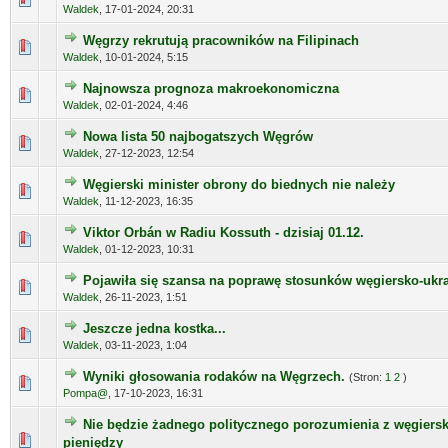
Waldek
,
17-01-2024, 20:31
Węgrzy rekrutują pracowników na Filipinach
Waldek
,
10-01-2024, 5:15
Najnowsza prognoza makroekonomiczna
Waldek
,
02-01-2024, 4:46
Nowa lista 50 najbogatszych Węgrów
Waldek
,
27-12-2023, 12:54
Węgierski minister obrony do biednych nie należy
Waldek
,
11-12-2023, 16:35
Viktor Orbán w Radiu Kossuth - dzisiaj 01.12.
Waldek
,
01-12-2023, 10:31
Pojawiła się szansa na poprawę stosunków węgiersko-ukra
Waldek
,
26-11-2023, 1:51
Jeszcze jedna kostka...
Waldek
,
03-11-2023, 1:04
Wyniki głosowania rodaków na Węgrzech.
(Stron:
1
2
)
Pompa@
,
17-10-2023, 16:31
Nie będzie żadnego politycznego porozumienia z węgiers
pieniędzy