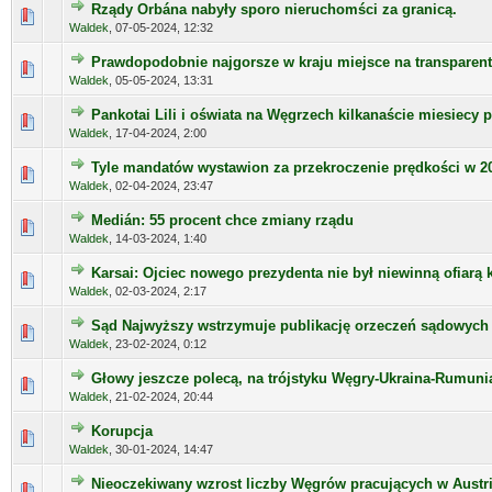
Rządy Orbána nabyły sporo nieruchomści za granicą.
Waldek
,
07-05-2024, 12:32
Prawdopodobnie najgorsze w kraju miejsce na transparen
Waldek
,
05-05-2024, 13:31
Pankotai Lili i oświata na Węgrzech kilkanaście miesiecy 
Waldek
,
17-04-2024, 2:00
Tyle mandatów wystawion za przekroczenie prędkości w 2
Waldek
,
02-04-2024, 23:47
Medián: 55 procent chce zmiany rządu
Waldek
,
14-03-2024, 1:40
Karsai: Ojciec nowego prezydenta nie był niewinną ofiarą
Waldek
,
02-03-2024, 2:17
Sąd Najwyższy wstrzymuje publikację orzeczeń sądowych
Waldek
,
23-02-2024, 0:12
Głowy jeszcze polecą, na trójstyku Węgry-Ukraina-Rumuni
Waldek
,
21-02-2024, 20:44
Korupcja
Waldek
,
30-01-2024, 14:47
Nieoczekiwany wzrost liczby Węgrów pracujących w Austri