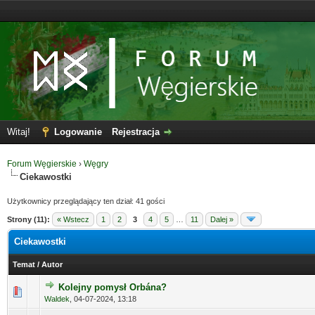
Witaj!
Logowanie
Rejestracja
Forum Węgierskie
›
Węgry
Ciekawostki
Użytkownicy przeglądający ten dział: 41 gości
Strony (11):
« Wstecz
1
2
3
4
5
…
11
Dalej »
Ciekawostki
Temat
/
Autor
Kolejny pomysł Orbána?
Waldek
,
04-07-2024, 13:18