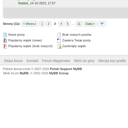
Waldek
,
14-10-2023, 17:57
Strony (11):
« Wstecz
1
2
3
4
5
…
11
Dalej »
Nowe posty
Brak nowych postów
Popularny wątek (nowe)
Zawiera Twoje posty
Popularny wątek (brak nowych)
Zamknięty wątek
Ekipa forum
Kontakt
Forum Węgierskie
Wróć do góry
Wersja bez grafiki
Polskie tłumaczenie © 2007-2026
Polski Support MyBB
Silnik forum
MyBB
, © 2002-2026
MyBB Group
.